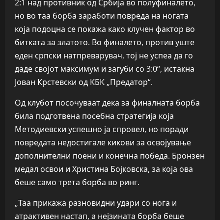
2:1 над противник од Србија во полуфиналето,
но во таа борба заработи повреда на ногата
која подоцна се покажа како клучен фактор во
битката за златото. Во финалето, против уште
еден српски натпреварувач, тој не успеа да го
даде својот максимум и загуби со 3:0“, истакна
Јован Крстевски од КБК „Предатор“.
Од клубот посочуваат дека за финалната борба
била подготвена посебна стратегија која
Методиевски успешно ја спровел, но поради
повредата недостигале кикови за освојување
дополнителни поени и конечна победа. Бронзен
медал освои и Христина Бојковска, за која ова
беше само трета борба во ринг.
„Таа прикажа разновидни удари со нога и
атрактивен настап, а нејзината борба беше