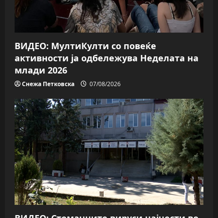
i
o
n
ВИДЕО: МултиКулти со повеќе
активности ја одбележува Неделата на
млади 2026
Снежа Петковска
07/08/2026
ВИДЕО: Стомачните вируси најчести во