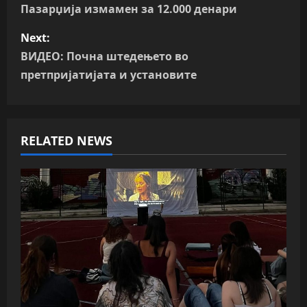
o
Пазарџија измамен за 12.000 денари
s
Next:
ВИДЕО: Почна штедењето во
t
претпријатијата и установите
n
a
RELATED NEWS
v
i
g
a
t
i