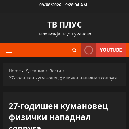
Skip
09/08/2026
9:28:04 AM
to
content
ТВ ПЛУС
Телевизија Плус Куманово
YOUTUBE
Primary
Menu
Home
Дневник
Вести
27-годишен кумановец физички нападнал сопруга
27-годишен кумановец
физички нападнал
сопруга