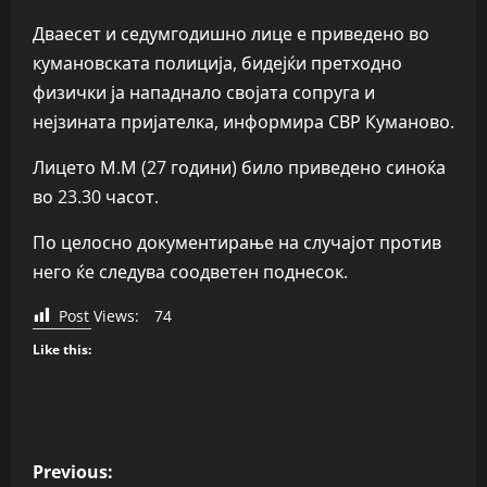
Дваесет и седумгодишно лице е приведено во
кумановската полиција, бидејќи претходно
физички ја нападнало својата сопруга и
нејзината пријателка, информира СВР Куманово.
Лицето М.М (27 години) било приведено синоќа
во 23.30 часот.
По целосно документирање на случајот против
него ќе следува соодветен поднесок.
Post Views:
74
Like this:
P
Previous: