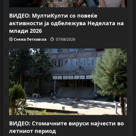
o
ВИДЕО: МултиКулти со повеќе
n
активности ја одбележува Неделата на
млади 2026
Снежа Петковска
07/08/2026
ВИДЕО: Стомачните вируси најчести во
летниот период