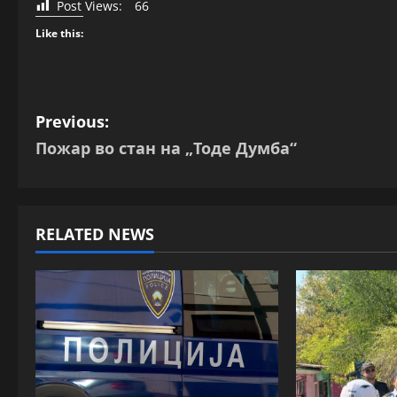
Post Views:
66
Like this:
P
Previous:
Пожар во стан на „Тоде Думба“
o
s
t
RELATED NEWS
n
a
v
i