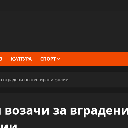
В
КУЛТУРА
СПОРТ
а вградени неатестирани фолии
 возачи за вграден
лии