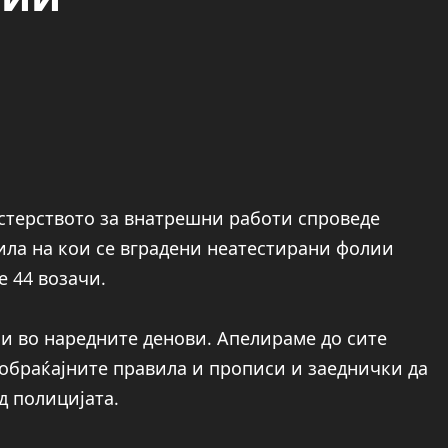
истерството за внатрешни работи спроведе
ила на кои се вградени неатестирани фолии
е 44 возачи.
и во наредните денови. Апелираме до сите
ообраќајните правила и прописи и заеднички да
д полицијата.