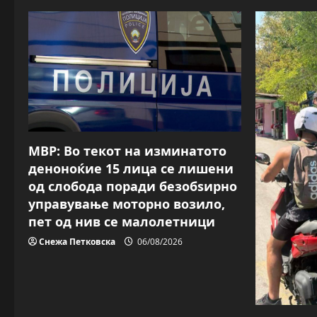
МВР: Во текот на изминатото
деноноќие 15 лица се лишени
од слобода поради безобѕирно
управување моторно возило,
пет од нив се малолетници
Снежа Петковска
06/08/2026