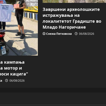
Завршени археолошките
истражувања на
локалитетот Градиште во
Младо Нагоричане
Снежа Петковска
06/08/2026
на кампања
на мотор и
носи кацига“
ка
06/08/2026