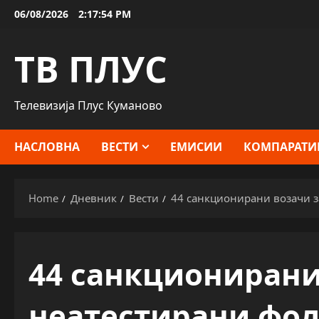
Skip
06/08/2026
2:17:55 PM
to
content
ТВ ПЛУС
Телевизија Плус Куманово
НАСЛОВНА
ВЕСТИ
ЕМИСИИ
КОМПАРАТИ
Home
Дневник
Вести
44 санкционирани возачи з
44 санкционирани
неатестирани фо