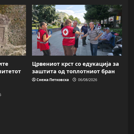
ите
Црвениот крст со едукација за
литетот
заштита од топлотниот бран
Снежа Петковска
06/08/2026
6