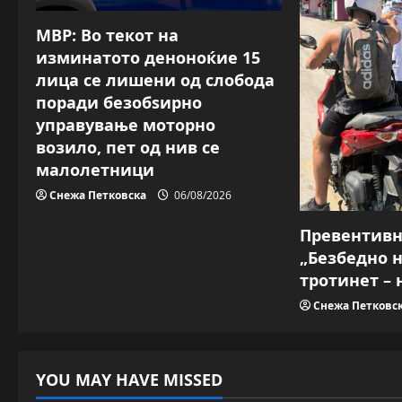
g
МВР: Во текот на
a
изминатото деноноќие 15
лица се лишени од слобода
t
поради безобѕирно
управување моторно
i
возило, пет од нив се
малолетници
o
Снежа Петковска
06/08/2026
n
Превентив
„Безбедно 
тротинет – 
Снежа Петковс
YOU MAY HAVE MISSED