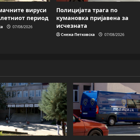
мачните вируси
Полицијата трага пo
о летниот период
кумановка пријавена за
исчезната
ка
07/08/2026
Снежа Петковска
07/08/2026