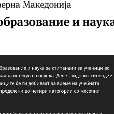
бразование и наука за стипендии за ученици во
одина истекува в недела. Девет видови стипендии
ниците ќе ги добиваат за време на учебната
спределени во четири категории со месечни
и кои ќе се запишат во паралелки во стручно