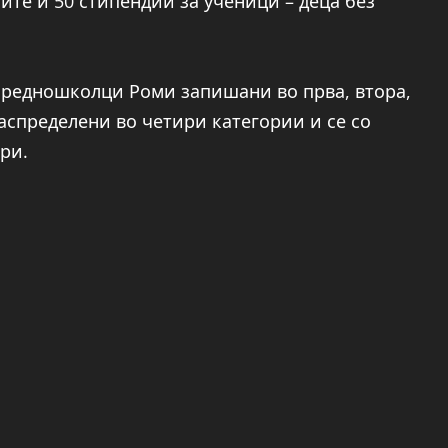
ите и 50 стипендии за ученици – деца без
 средношколци Роми запишани во прва, втора,
распределени во четири категории и се со
ари.