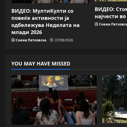
a
ВИДЕО: Сто
ВИДЕО: МултиКулти со
t
најчести в
повеќе активности ја
i
одбележува Неделата на
Снежа Петковс
млади 2026
o
Снежа Петковска
07/08/2026
n
YOU MAY HAVE MISSED