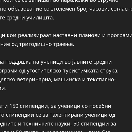
но образование со зголемен број часови, согласн
те средни училишта.
ци кои реализираат наставни планови и програм
ание од тригодишно траење.
на поддршка на ученици во јавните средни
ограми од угостителско-туристичката струка,
делско-ветеринарна, машинска и текстилно-
ии.
ти 150 стипендии, за ученици со посебни
то стипендии се за талентирани ученици од
дните и техничките науки, 50 стипендии за