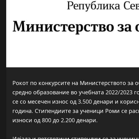
Рокот по конкурсите на Министерството за о
средно образование во учебната 2022/2023 г
се со месечен износ од 3.500 денари и корис
година. Стипендиите за ученици Роми се ра
износи од 800 до 2.200 денари.
Илјада и петстотини стипендии се за учениц