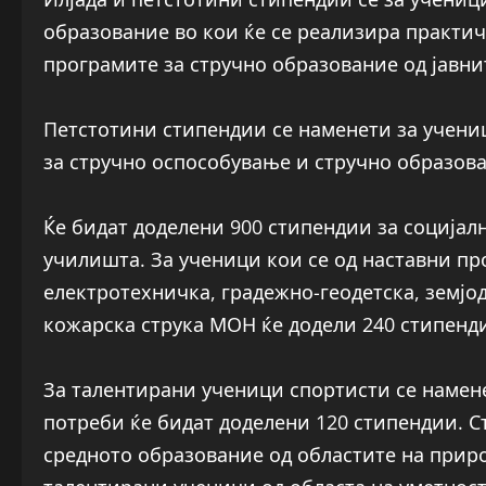
образование во кои ќе се реализира практич
програмите за стручно образование од јавни
Петстотини стипендии се наменети за учени
за стручно оспособување и стручно образов
Ќе бидат доделени 900 стипендии за социјал
училишта. За ученици кои се од наставни пр
електротехничка, градежно-геодетска, земјо
кожарска струка МОН ќе додели 240 стипенд
За талентирани ученици спортисти се намене
потреби ќе бидат доделени 120 стипендии. С
средното образование од областите на приро