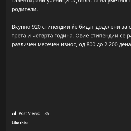
талентирани ученици од областа на уметност
родители.
Вкупно 920 стипендии ќе бидат доделени за
трета и четврта година. Овие стипендии се 
различен месечен износ, од 800 до 2.200 ден
Post Views:
85
Like this: