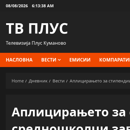
Skip
08/08/2026
6:13:39 AM
to
content
ТВ ПЛУС
Телевизија Плус Куманово
НАСЛОВНА
ВЕСТИ
ЕМИСИИ
КОМПАРАТИ
Home
Дневник
Вести
Аплицирањето за стипенди
Аплицирањето за 
средношколци за