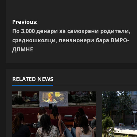
P
Previous:
Пo 3.000 денари за самохрани родители,
o
средношколци, пензионери бара ВМРО-
s
ДПМНЕ
t
n
RELATED NEWS
a
v
i
g