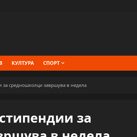
В
КУЛТУРА
СПОРТ
и за средношколци завршува в недела
стипендии за
вршува в недела