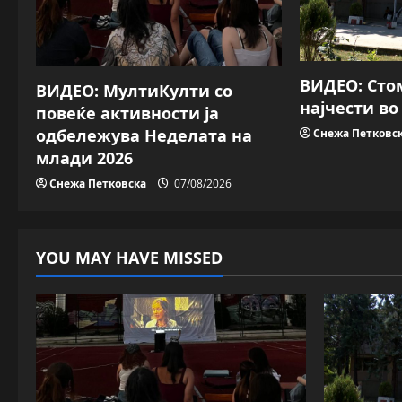
i
g
a
ВИДЕО: Сто
ВИДЕО: МултиКулти со
најчести в
повеќе активности ја
t
одбележува Неделата на
Снежа Петковс
i
млади 2026
Снежа Петковска
07/08/2026
o
n
YOU MAY HAVE MISSED