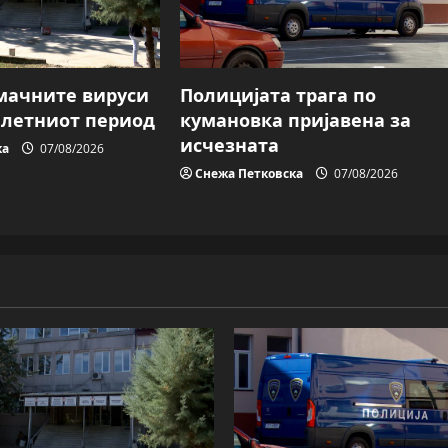
мачните вируси
Полицијата трага пo
о летниот период
кумановка пријавена за
исчезната
ка
07/08/2026
Снежа Петковска
07/08/2026