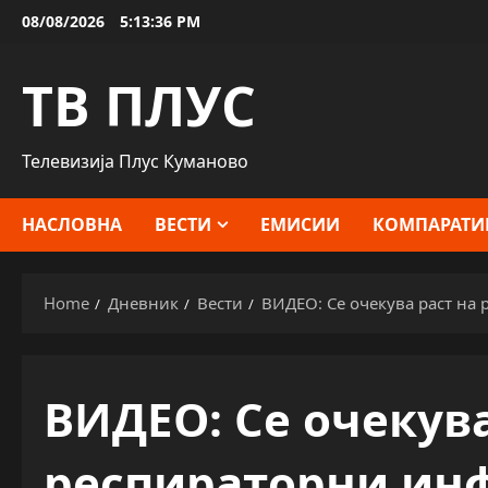
Skip
08/08/2026
5:13:37 PM
to
content
ТВ ПЛУС
Телевизија Плус Куманово
НАСЛОВНА
ВЕСТИ
ЕМИСИИ
КОМПАРАТИ
Home
Дневник
Вести
ВИДЕО: Се очекува раст на 
ВИДЕО: Се очекува
респираторни инф