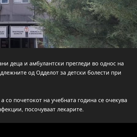
ни деца и амбулантски прегледи во однос на
длежните од Одделот за детски болести при
а со почетокот на учебната година се очекува
нфекции, посочуваат лекарите.