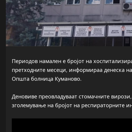
Периодов намален е бројот на хоспитализира
претходните месеци, информираа денеска на
Општа болница Куманово.
Деновиве преовладуваат стомачните вирози, 
зголемување на бројот на респираторните и