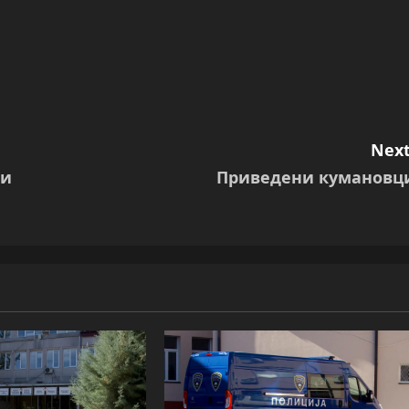
Next
 и
Приведени кумановц