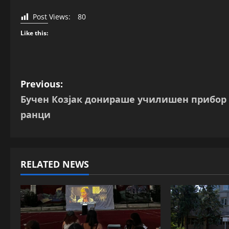
Post Views:
80
Like this:
P
Previous:
Бучен Козјак донираше училишен прибор
o
ранци
s
t
RELATED NEWS
n
a
v