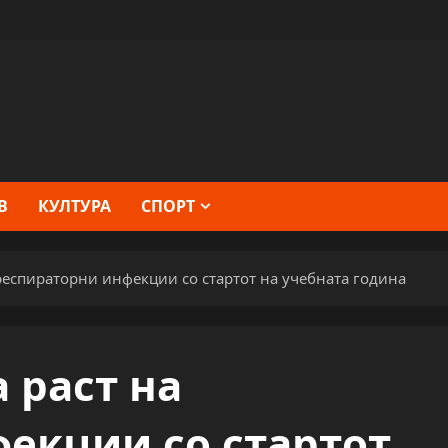
В
КУЛТУРА
СПОРТ
респираторни инфекции со стартот на учебната година
 раст на
екции со стартот