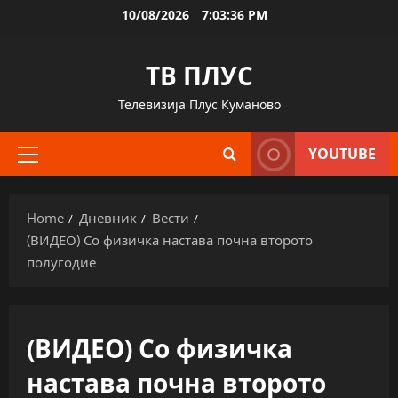
Skip
10/08/2026
7:03:37 PM
to
content
ТВ ПЛУС
Телевизија Плус Куманово
YOUTUBE
Primary
Menu
Home
Дневник
Вести
(ВИДЕО) Со физичка настава почна второто
полугодие
(ВИДЕО) Со физичка
настава почна второто