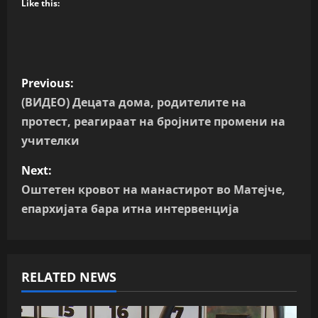
Like this:
P
Previous:
o
(ВИДЕО) Децата дома, родителите на
протест, реагираат на бројните промени на
s
учителки
t
Next:
n
Оштетен кровот на манастирот во Матејче,
епархијата бара итна интервенција
a
v
RELATED NEWS
i
g