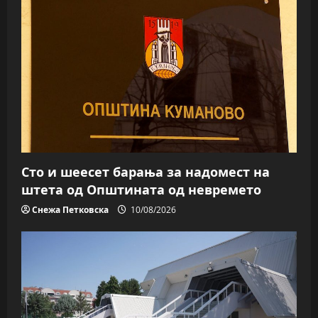
Сто и шеесет барања за надомест на
штета од Општината од невремето
Снежа Петковска
10/08/2026