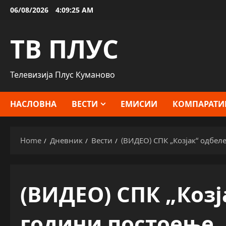
Skip
06/08/2026
4:09:26 AM
to
content
ТВ ПЛУС
Телевизија Плус Куманово
НАСЛОВНА
ВЕСТИ
ЕМИСИИ
КОМПАРАТИ
Home
Дневник
Вести
(ВИДЕО) СПК „Козјак“ одбел
(ВИДЕО) СПК „Козј
години постоење