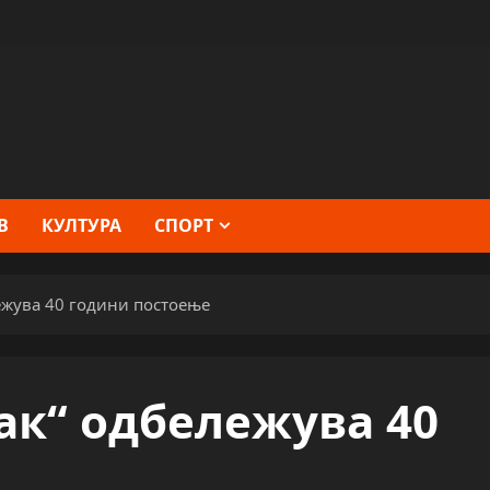
В
КУЛТУРА
СПОРТ
ежува 40 години постоење
ак“ одбележува 40