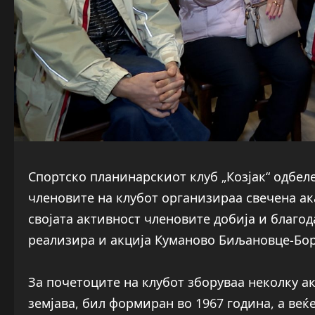
Спортско планинарскиот клуб „Козјак“ одбеле
членовите на клубот организираа свечена ака
својата активност членовите добија и благод
реализира и акција Куманово Биљановце-Бор
За почетоците на клубот зборуваа неколку ак
земјава, бил формиран во 1967 година, а веќ