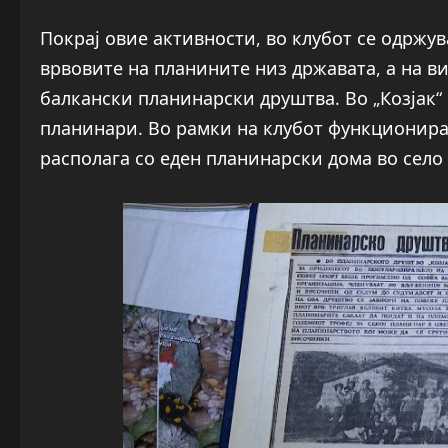
Покрај овие активности, во клубот се одржу
врвовите на планините низ државата, а на в
балкански планинарски друштва. Во „Козјак“
планинари. Во рамки на клубот функционира 
располага со еден планинарски дома во село