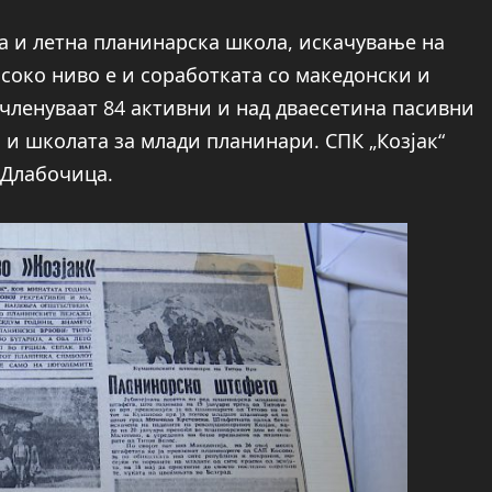
ва и летна планинарска школа, искачување на
исоко ниво е и соработката со македонски и
 членуваат 84 активни и над дваесетина пасивни
и школата за млади планинари. СПК „Козјак“
 Длабочица.