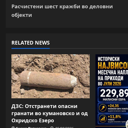
Расчистени шест кражби во деловни
o
објекти
s
t
RELATED NEWS
n
a
v
i
g
a
ДЗС: Отстранети опасни
гранати во кумановско и од
t
Охридско Езеро