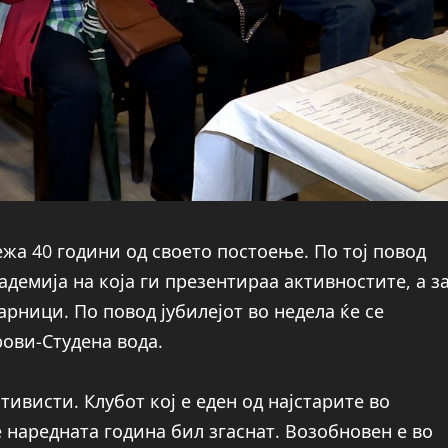
жа 40 години од своето постоење. По тој повод
демија на која ги презентираа активностите, а з
арници. По повод јубилејот во недела ќе се
ови-Студена вода.
тивисти. Клубот кој е еден од најстарите во
е наредната година бил згаснат. Возобновен е во