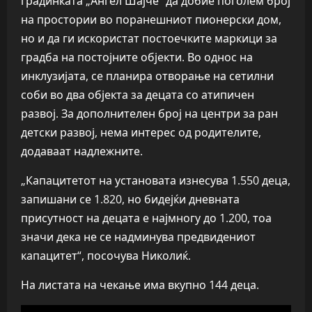
градинката „Ангел Шајче“ да добие поголем број
на простории во поранешниот пионерски дом,
но и да ги искористат постоечките маркици за
градба на постојните објекти. Во однос на
инклузијата, се планира отворање на сетилни
соби во два објекта за децата со атипичен
развој. За дополнителен број на центри за ран
детски развој, нема интерес од родителите,
додаваат надлежните.
„Капацитетот на установата изнесува 1.550 деца,
запишани се 1.820, но бидејќи дневната
присутност на децата е најмногу до 1.200, тоа
значи дека не се надминува предвидениот
капацитет“, посочува Николиќ.
На листата на чекање има вкупно 144 деца.