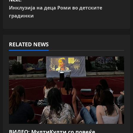
s
Инклузија на деца Роми во детските
t
градинки
n
a
RELATED NEWS
v
i
g
a
t
i
o
ВИДЕО: МултиКулти со повеќе