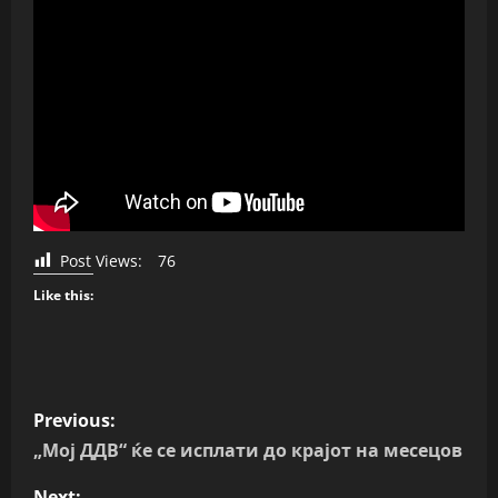
Post Views:
76
Like this:
P
Previous:
o
„Мој ДДВ“ ќе се исплати до крајот на месецов
Next: