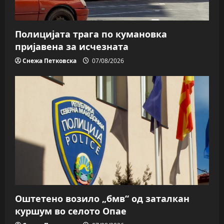
Полицијата трага пo кумановка
пријавена за исчезната
Снежа Петковска
07/08/2026
Оштетено возило „бмв“ од заталкан
куршум во селото Опае