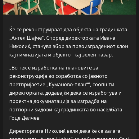
Ќе се реконструираат два објекта на градинката
„Ангел Шајче“. Според директорката Ивана
Николиќ, станува збор за првоизградениот клон
кај гимназијата и објектот кај зелен пазар.
„Во тек е изработка на плановите за
реконструкција во соработка со јавното
претпријаетие „Куманово-план““, соопшти
директорката, додавајќи дека се изработува и
проектна докумнатација за изградба на
потпорни ѕидови кај градинката во населбата
Гоце Делчев.
Директорката Николиќ вели дека ќе се залага