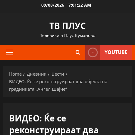
Skip
09/08/2026
7:01:23 AM
to
content
ТВ ПЛУС
Телевизија Плус Куманово
YOUTUBE
Primary
Menu
Home
Дневник
Вести
ВИДЕО: Ќе се реконструираат два објекта на
градинката „Ангел Шајче“
ВИДЕО: Ќе се
реконструираат два