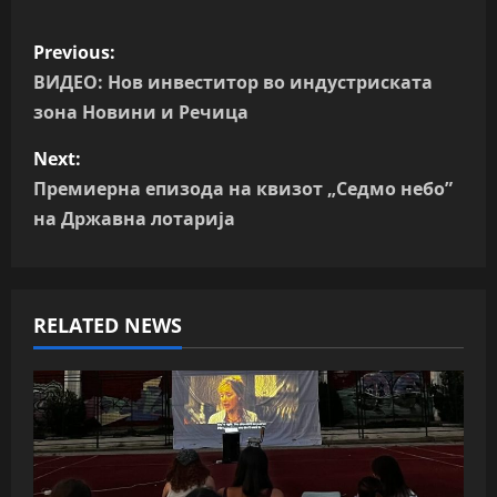
P
Previous:
o
ВИДЕО: Нов инвеститор во индустриската
зона Новини и Речица
s
Next:
t
Премиерна епизода на квизот „Седмо небо”
n
на Државна лотарија
a
v
RELATED NEWS
i
g
a