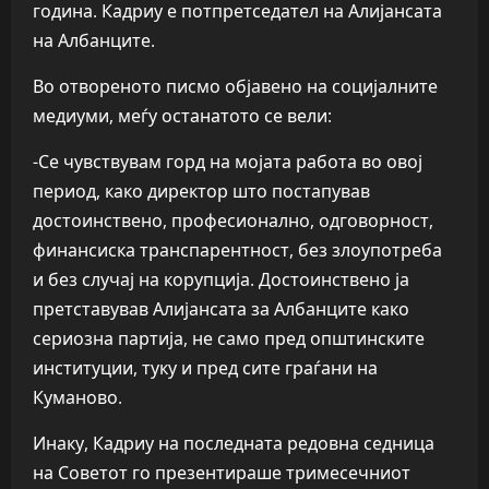
година. Кадриу е потпретседател на Алијансата
на Албанците.
Во отвореното писмо објавено на социјалните
медиуми, меѓу останатото се вели:
-Се чувствувам горд на мојата работа во овој
период, како директор што постапував
достоинствено, професионално, одговорност,
финансиска транспарентност, без злоупотреба
и без случај на корупција. Достоинствено ја
претставував Алијансата за Албанците како
сериозна партија, не само пред општинските
институции, туку и пред сите граѓани на
Куманово.
Инаку, Кадриу на последната редовна седница
на Советот го презентираше тримесечниот