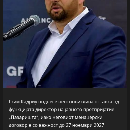
Гзим Кадриу поднесе неотповиклива оставка од
функцијата директор на јавното претпријатие
„Пазаришта“, иако неговиот менаџерски
договор е со важност до 27 ноември 2027