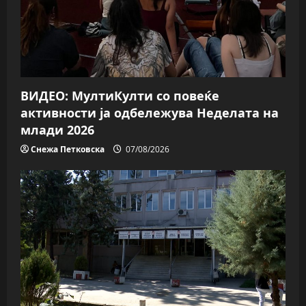
t
i
o
n
ВИДЕО: МултиКулти со повеќе
активности ја одбележува Неделата на
млади 2026
Снежа Петковска
07/08/2026