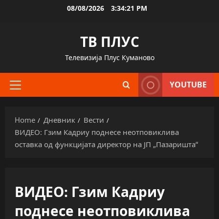
Skip
08/08/2026
3:34:21 PM
to
content
ТВ ПЛУС
Телевизија Плус Куманово
YOUTUBE
Primary
Menu
Home
Дневник
Вести
ВИДЕО: Гзим Кадриу поднесе неотповиклива
оставка од функцијата директор на ЈП „Пазаришта“
ВИДЕО: Гзим Кадриу
поднесе неотповиклива