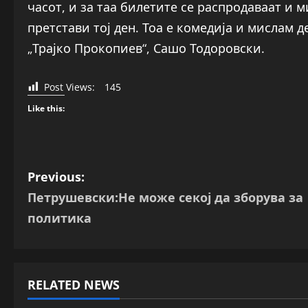
часот, и за таа билетите се распродаваат и 
претстави тој ден. Тоа е комедија и мислам 
„Трајко Прокопиев“, Сашо Тодоровски.
Post Views:
145
Like this:
P
Previous:
Петрушевски:Не може секој да зборува за
o
политика
s
t
RELATED NEWS
n