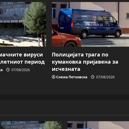
мачните вируси
Полицијата трага пo
о летниот период
кумановка пријавена за
исчезната
ка
07/08/2026
Снежа Петковска
07/08/2026