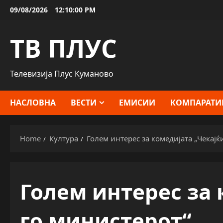
Skip
09/08/2026
12:10:01 PM
to
content
ТВ ПЛУС
Телевизија Плус Куманово
НАСЛОВНА
ВЕСТИ
ЕМИСИИ
КОМПАРАТИ
Home
Култура
Голем интерес за комедијата „Чекајќ
Голем интерес за 
го министерот“