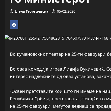
Елена Георгиевска
05/02/2020
Во кумановскиот театар на 25-ти февруари ќе
Во оваа комедија играа Лидија Вукичевиќ, 
интерес надлежните од оваа установа, закажа
-Освен претставите кои што ги имаме на на
Република Србија, претставата „Чекајќи го м
на 25-ти февруари, меѓутоа веднаш се продад