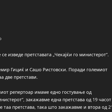
 се изведе претставата „Чекајќи го министерот“.
Семир Гициќ и Сашо Ристовски. Поради големиот
а две претстави.
шиот репертоар имаме едно гостување од
инистерот“, закажавме една претстава од 19 часот
е таа претстава, така што закажавме и втора од 2