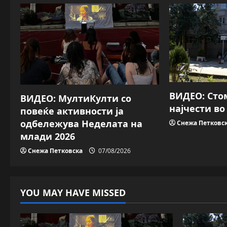
a
v
i
g
a
ВИДЕО: Сто
ВИДЕО: МултиКулти со
најчести в
повеќе активности ја
t
одбележува Неделата на
Снежа Петковс
i
млади 2026
Снежа Петковска
07/08/2026
o
n
YOU MAY HAVE MISSED