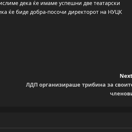
мислиме дека ќе имаме успешни две театарски
дека ќе биде добра-посочи директорот на НУЦК
Next
ЛДП организираше трибина за своит
членов