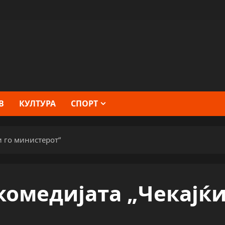
В
КУЛТУРА
СПОРТ
и го министерот“
комедијата „Чекајќ