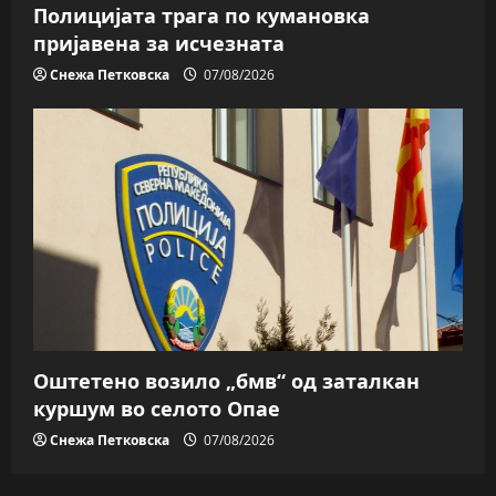
Полицијата трага пo кумановка
пријавена за исчезната
Снежа Петковска
07/08/2026
Оштетено возило „бмв“ од заталкан
куршум во селото Опае
Снежа Петковска
07/08/2026