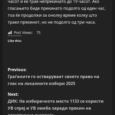
часот и ќе трае непрекинато до 19 часот. Ако
гласањето биде прекинато подолго од еден час,
тоа ќе продолжи за онолку време колку што
траел прекинот, но не подолго од три часа.
Post Views:
75
Like this:
P
Previous:
o
Граѓаните го остваруваат своето право на
глас на локалните избори 2025
s
Next:
t
ДИК: На избирачкото место 1133 се користи
n
УВ спреј и УВ ламба заради прекин на
електрична енергија