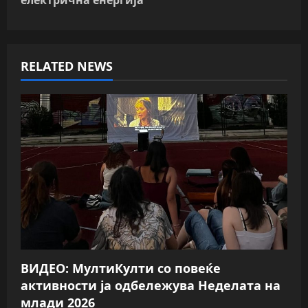
a
v
RELATED NEWS
i
g
a
t
i
o
n
ВИДЕО: МултиКулти со повеќе
активности ја одбележува Неделата на
млади 2026