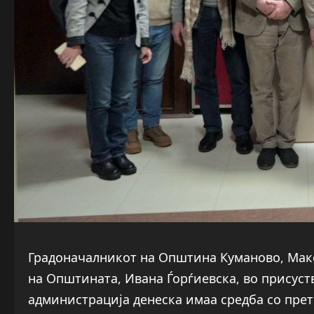
Градоначалникот на Општина Куманово, Мак
на Општината, Ивана Ѓорѓиевска, во присус
администрација денеска имаа средба со прет