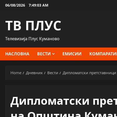
Skip
06/08/2026
7:49:04 AM
to
content
ТВ ПЛУС
Телевизија Плус Куманово
НАСЛОВНА
ВЕСТИ
ЕМИСИИ
КОМПАРАТИ
Home
Дневник
Вести
Дипломатски претставници
Дипломатски прет
на Општина Кума