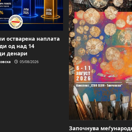
ули остварена наплата
ди од над 14
ди денари
овска
05/08/2026
Започнува меѓународ