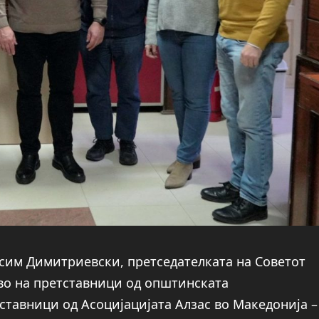
сим Димитриевски, претседателката на Советот
тво на претставници од општинската
ставници од Асоцијацијата Алзас во Македонија –