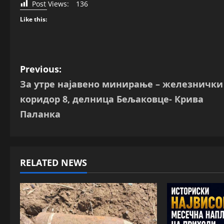
Post Views:
136
Like this:
P
Previous:
За утре најавено минирање – железнички
o
коридор 8, делница Бељаковце- Крива
s
Паланка
t
n
RELATED NEWS
a
v
i