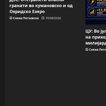
гранати во кумановско и од
Охридско Езеро
Снежа Петковска
05/08/2026
ЦУ: Во ј
на прихо
милијар
Снежа Петк