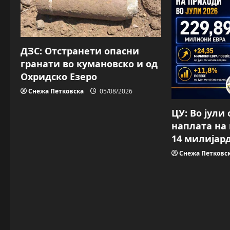
g
a
ДЗС: Отстранети опасни
t
гранати во кумановско и од
i
Охридско Езеро
Снежа Петковска
05/08/2026
o
ЦУ: Во јули
n
наплата на
14 милијар
Снежа Петковс