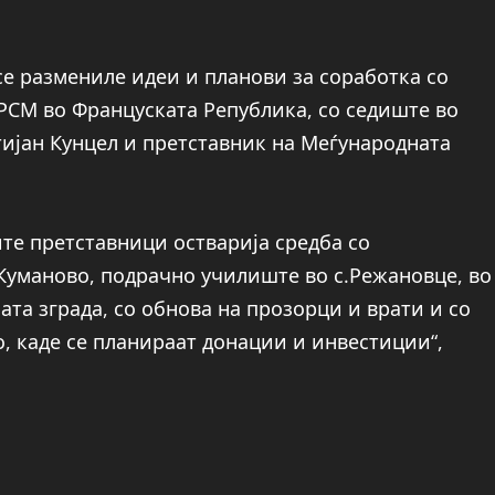
се размениле идеи и планови за соработка со
РСМ во Француската Република, со седиште во
ијан Кунцел и претставник на Меѓународната
те претставници остварија средба со
Куманово, подрачно училиште во с.Режановце, во
та зграда, со обнова на прозорци и врати и со
, каде се планираат донации и инвестиции“,