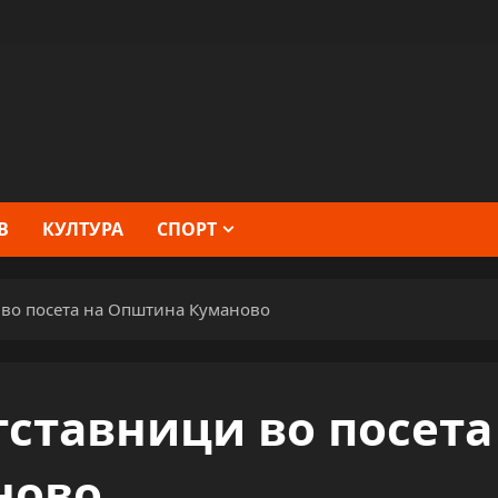
В
КУЛТУРА
СПОРТ
 во посета на Општина Куманово
ставници во посета
ново