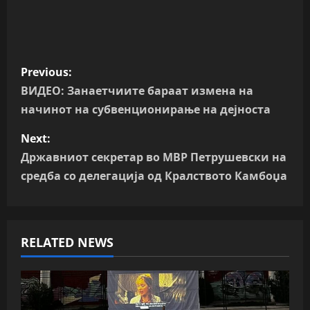
P
Previous:
o
ВИДЕО: Занаетчиите бараат измена на
начинот на субвенционирање на дејноста
s
Next:
t
Државниот секретар во МВР Петрушевски на
n
средба со делегација од Кралството Камбоџа
a
v
RELATED NEWS
i
g