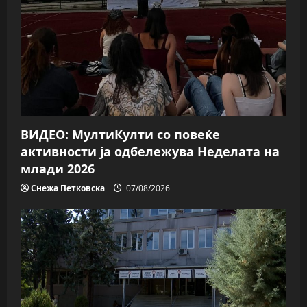
a
t
i
o
n
ВИДЕО: МултиКулти со повеќе
активности ја одбележува Неделата на
млади 2026
Снежа Петковска
07/08/2026