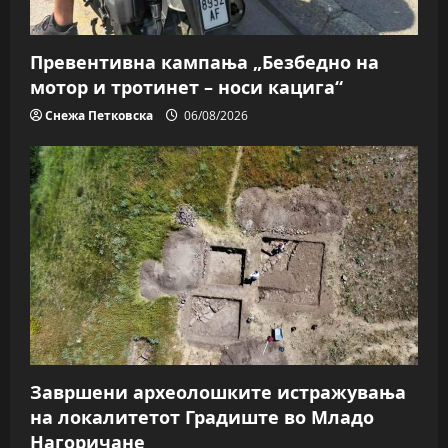
Превентивна кампања „Безбедно на
мотор и тротинет – носи кацига“
Снежа Петковска
06/08/2026
Завршени археолошките истражувања
на локалитетот Градиште во Младо
Нагоричане