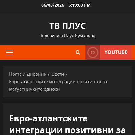
Skip
06/08/2026
5:19:01 PM
to
content
ТВ ПЛУС
Телевизија Плус Куманово
YOUTUBE
Primary
Menu
Home
Дневник
Вести
Евро-атлантските интеграции позитивни за
меѓуетничките односи
Евро-атлантските
интеграции позитивни за