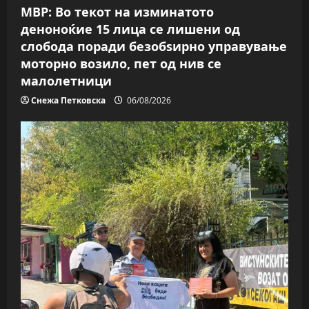
МВР: Во текот на изминатото
o
деноноќие 15 лица се лишени од
слобода поради безобѕирно управување
n
моторно возило, пет од нив се
малолетници
Снежа Петковска
06/08/2026