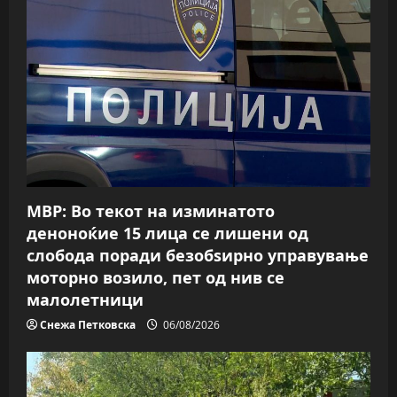
МВР: Во текот на изминатото
деноноќие 15 лица се лишени од
слобода поради безобѕирно управување
моторно возило, пет од нив се
малолетници
Снежа Петковска
06/08/2026