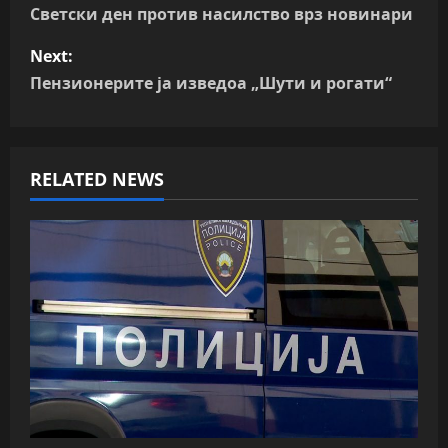
o
Светски ден против насилство врз новинари
s
Next:
Пензионерите ја изведоа „Шути и рогати“
t
n
RELATED NEWS
a
v
i
g
a
t
i