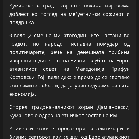
Куманово е град кој што покажа најголема
доблест во поглед на меѓуетнички соживот и
поддршка.
-Сведоци сме на минатогодишните настани во
градот, но народот испадна помудар од
политичарите, рече на денешната трибина
извршниот директор на Бизнис клубот на Евро-
атланскиот совет на Македонија, Трифун
Костовски. Тој вели дека е време да се свртиме
кон самите себе си, да ја унапредуваме нашата
економија.
Според градоначалникот зоран Дамјановски,
Куманово е одраз на етничкот состав на РМ.
Универзитетските професори, аналитичари и
бизнис секторот кои се дел од Евро-атланскиот