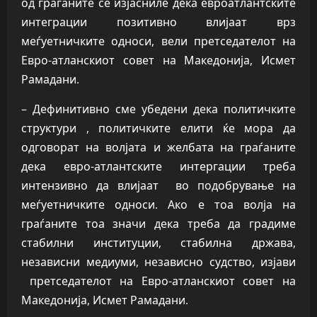
од граѓаните се изјасниле дека евроатлантските
интеграции позитивно влијаат врз
меѓуетничките односи, вели претседателот на
Евро-атланскиот совет на Македонија, Исмет
Рамадани.
– Дефинитивно сме убедени дека политичките
структури , политичките елити ќе мора да
одговорат на волјата и желбата на граѓаните
дека евро-атлантските интергации треба
интензивно да влијаат во подобрување на
меѓуетничките односи. Ако е тоа волја на
граѓаните тоа значи дека треба да градиме
стабилни институции, стабилна држава,
независни медиуми, независно судство, изјави
претседателот на Евро-атланскиот совет на
Македонија, Исмет Рамадани.