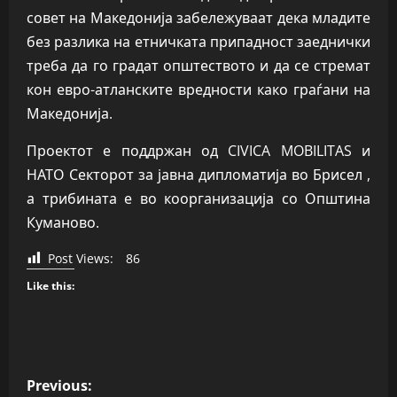
совет на Македонија забележуваат дека младите
без разлика на етничката припадност заеднички
треба да го градат општеството и да се стремат
кон евро-атланските вредности како граѓани на
Македонија.
Проектот е поддржан од CIVICA MOBILITAS и
НАТО Секторот за јавна дипломатија во Брисел ,
а трибината е во коорганизација со Општина
Куманово.
Post Views:
86
Like this:
P
Previous: