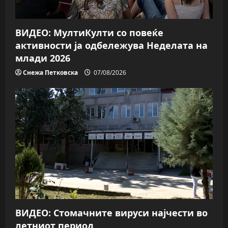
o
n
ВИДЕО: МултиКулти со повеќе
активности ја одбележува Неделата на
млади 2026
Снежа Петковска
07/08/2026
ВИДЕО: Стомачните вируси најчести во
летниот период