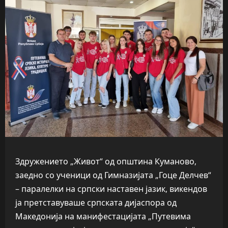
Здружението „Живот“ од општина Куманово,
заедно со ученици од Гимназијата „Гоце Делчев“
– паралелки на српски наставен јазик, викендов
ја претставуваше српската дијаспора од
Македонија на манифестацијата „Путевима