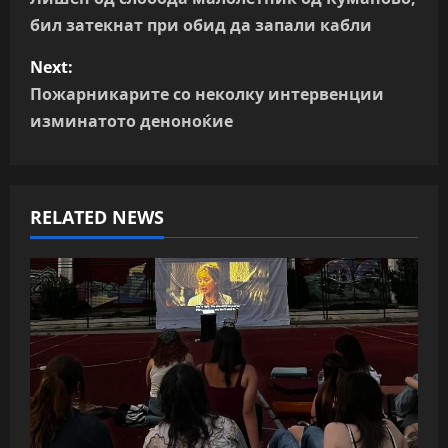
o
бил затекнат при обид да запали кабли
s
Next:
t
Пожарникарите со неколку интервенции
n
изминатото деноноќие
a
v
RELATED NEWS
i
g
a
t
i