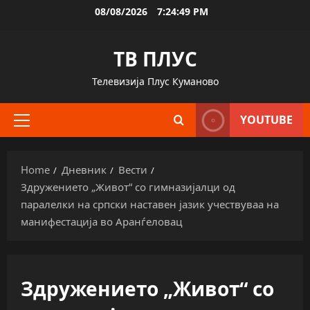
Skip
08/08/2026
7:24:50 PM
to
content
ТВ ПЛУС
Телевизија Плус Куманово
YOUTUBE
Primary
Menu
Home
Дневник
Вести
Здружението „Живот“ со гимназијалци од
паралелки на српски наставен јазик учествуваа на
манифестација во Аранѓеловац
Здружението „Живот“ со