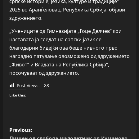
српске историје, језика, културе и традиције“
2025 во Аранѓеловац, Република Србија, објави
здружението.
„Учениците од Гимназијата „Гоце Делчев“ кои
наставата ја следат на српски јазик се
благодарни бидејќи ова беше нивното прво
наградно патување овозможено од здружението
„Живот“ и Владата на Република Србија“,
посочуваат од здружението.
Post Views:
88
Like this:
P
Previous:
Лишен од слобода малолетник од Куманово,