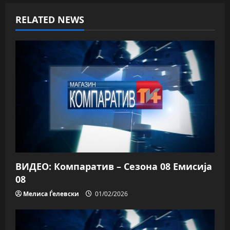
v
RELATED NEWS
i
g
a
t
i
o
n
ВИДЕО: Компаратив – Сезона 08 Емисија
08
Мелиса Ѓелевски
01/02/2026