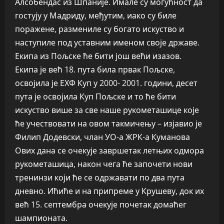
Алсобендас из Шпаније. Имале су могућност да
гостују у Мадриду, међутим, иако су биле
поражене, размениле су богато искуство и
наступиле под уставним именом своје државе.
Екипа из Пољске ће бити још већи изазов.
Екипа је већ 18. пута била првак Пољске,
освојила је ЕХФ Куп у 2000- 2001. години, десет
пута је освојила Куп Пољске и то ће бити
искуство више за све наше рукометашице које
ће учествовати на овом такмичењу – изјавио је
Филип Додевски, члан УО-а ЖРК-а Куманова
Ових дана се очекује завршетак летњих одмора
рукометашица, након чега ће започети нови
тренинзи који ће се одржавати по два пута
дневно. Ићиће и на припреме у Крушеву, док их
већ 15. септембра очекује почетак домаћег
шампионата.