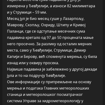
измерена у Ђевђелији, а износи 82 милиметара
и у Струмици – 59 мм.
Месец јул је био месец суше у Лазарпољу,
Маврову, Скопљу, Охриду, Штипу и Кривој
Паланци, где се одступање месечних сума
падавина кретало од 97 до 50 процената мање
него просечно. За разлику од осталих мерних
места, само у Ђевђелији, Струмици, Демир
Капији и Берову, већ споменута мерења, су била
изнад или у оквиру просека.
Највише падавина је забележено у другој декади
јула и то на подручју Ђевђелије.
Ове информације су припремљене на основу
мерења и података Главних метеоролошких
станица и метеоролошког посматрачког
система Управе за хидрометеорологију у