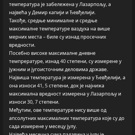
температура је забележена у Лазарпољу, а
највећа у Демир капији и Ђевђелији.
Такође, средње минималне и средње
максималне температуре ваздуха на више
мерних места – биле су изнад просечних
вредности.
Посебно високе максималне дневне
темпрературе, изнад 40 степени, су измерене у
јужним и југоисточним деловима државе.
Највиша температура је измерена у Ђевђелији, а
она износи 41, 5 степени, док је најнижа
максимална вредност измерена у Лазарпољу и
износи 30, 7 степени.
Међутим, ове температуре нису више од
апсолутних максималних температура које су до
сада измерене у месецу јулу.
Највећа месечна сума падавина у јулу је