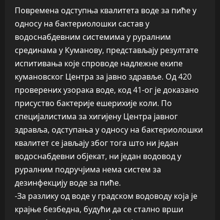
Повремена одступња квалитета воде за пиће у
односу на бактериолошки састав у
водоснабдевним системима у руралним
срединама у Куманову, представљају резултате
испитивања које спроводе надлежне екипе
кумановског Центра за јавно здравље. Од 420
проверених узорака воде, код 41-ог је доказано
присуство бактерије ешерихије коли. По
специјалистима за хигијену Центра јавног
здравља, одступања у односу на бактериолошки
квалитет се јављају због тога што ни један
водоснабдевни објекат, ни један водовод у
руралним подручјима нема систем за
дезинфекцију воде за пиће.
-За разлику од воде у градском водоводу која је
крајње безбедна, будући да се стално врши