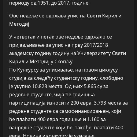
периоду од 1951. до 2017. године.
Ове недеље се одржава упис на Свети Кирил и
Методиј
У четвртак и петак ове недеље одржало се
пријављивање за упис на прву 2017/2018
академску годину годину на Универзитету Свети
Кирил и Методиј у Скопљу.
По Кункурсу за уписивање, на првом циклусу
студија за следећу студентску годину, слободно
је укупно 10.828 места. Од њих 5.865 су за
редовне студенте, чија ће годишња
партиципација износити 200 евра, 3.793 места за
редовне студенте са самофинансирањем, који
ће плаћати 400 евра годишње и 1.160 за
ванредне студенте који ће, такође, плаћати 400
евра. Новина у конкурсу је укидање