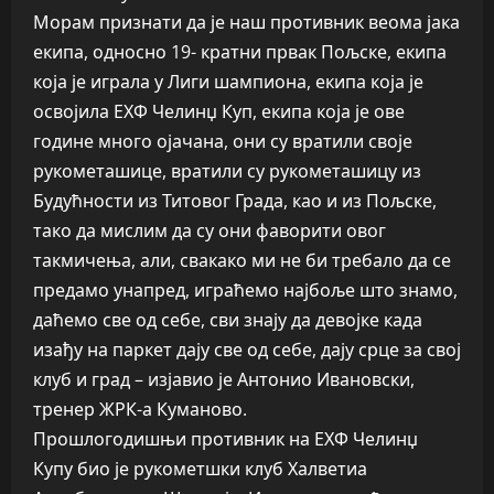
Морам признати да је наш противник веома јака
екипа, односно 19- кратни првак Пољске, екипа
која је играла у Лиги шампиона, екипа која је
освојила ЕХФ Челинџ Куп, екипа која је ове
године много ојачана, они су вратили своје
рукометашице, вратили су рукометашицу из
Будућности из Титовог Града, као и из Пољске,
тако да мислим да су они фаворити овог
такмичења, али, свакако ми не би требало да се
предамо унапред, играћемо најбоље што знамо,
даћемо све од себе, сви знају да девојке када
изађу на паркет дају све од себе, дају срце за свој
клуб и град – изјавио је Антонио Ивановски,
тренер ЖРК-а Куманово.
Прошлогодишњи противник на ЕХФ Челинџ
Купу био је рукометшки клуб Халветиа