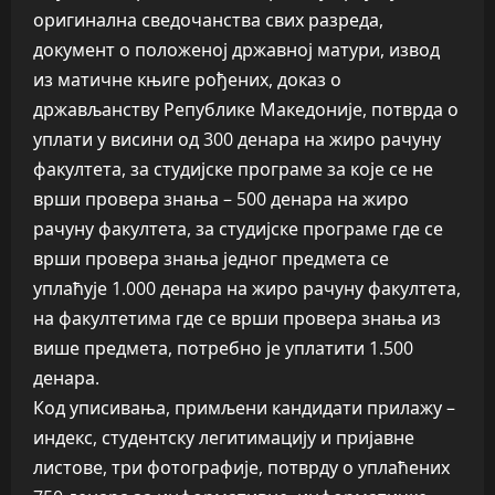
оригинална сведочанства свих разреда,
документ о положеној државној матури, извод
из матичне књиге рођених, доказ о
држављанству Републике Македоније, потврда о
уплати у висини од 300 денара на жиро рачуну
факултета, за студијске програме за које се не
врши провера знања – 500 денара на жиро
рачуну факултета, за студијске програме где се
врши провера знања једног предмета се
уплаћује 1.000 денара на жиро рачуну факултета,
на факултетима где се врши провера знања из
више предмета, потребно је уплатити 1.500
денара.
Код уписивања, примљени кандидати прилажу –
индекс, студентску легитимацију и пријавне
листове, три фотографије, потврду о уплаћених