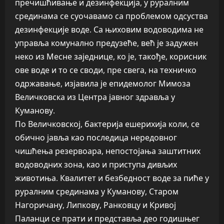
пречишћивање и дезинфекција, у руралним
срединама се суочавамо са проблемом одсуства
дезинфекције воде. Са њиховим водоводима не
управља комунално предузеће, већ је задужен
неко из Месне заједнице, ко је, такође, корисник
ове воде и то се своди, пре свега, на техничко
одржавање, изјавила је епидемолог Мимоза
Величковска из Центра јавног здравља у
Куманову.
По Величковској, бактерија ешерихија коли, се
обично јавља као последица нередовног
чишћења резервоара, непостојања заштитних
водоводних зона, као и приступа дивљих
животиња. Квалитет и безбедност воде за пиће у
руралним срединама у Куманову, Старом
Нагоричану, Липкову, Ранковцу и Кривој
Паланци се прати и представља део годишњег