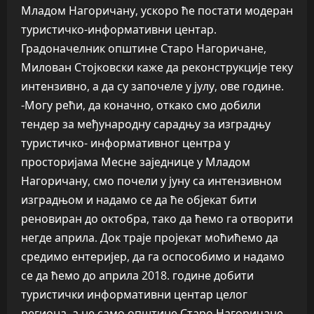
Младом Нагоричану, ускоро ће постати модеран
туристичко-информативни центар.
Градоначелник општине Старо Нагоричане,
Милован Стојковски каже да реконструкције теку
интензивно, а да су започеле у јулу, ове године.
-Могу рећи, да коначно, откако смо добили
тендер за међународну сарадњу за изградњу
туристичко- информативног центра у
просторијама Месне заједнице у Младом
Нагоричану, смо почели у јуну са интензивном
изградњом и надамо се да ће објекат бити
реновиран до октобра, тако да ћемо га отворити
негде априла. Док траје пројекат моћићемо да
средимо ентеријер, да га оспособимо и надамо
се да ћемо до априла 2018. године добити
туристички информативни центар целог
региона, а не само општине Старо Нагоричане.