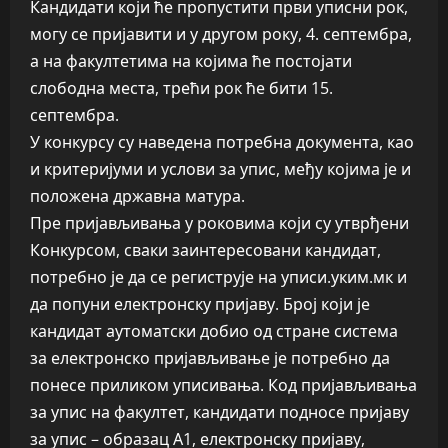
Кандидати који ће пропустити први уписни рок,
могу се пријавити и у другом року, 4. септембра,
а на факултетима на којима ће постојати
слободна места, трећи рок ће бити 15.
септембра.
У конкурсу су наведена потребна документа, као
и критеријуми и услови за упис, међу којима је и
положена државна матура.
Пре пријављивања у роковима који су утврђени
Конкурсом, сваки заинтересовани кандидат,
потребно је да се региструје на уписи.уким.мк и
да попуни електронску пријаву. Број који је
кандидат аутоматски добио од стране система
за електронско пријављивање је потребно да
понесе приликом уписивања. Код пријављивања
за упис на факултет, кандидати подносе пријаву
за упис – образац А1, електронску пријаву,