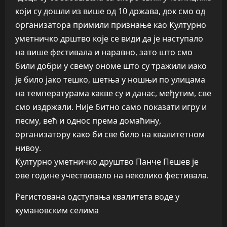
који су дошли из више од 10 држава, док смо од
организатора примили признање као Културно
уметничко дрштво које се види да је наступало
на више фестивала и наравно, зато што смо
били добри у свему ономе што су тражили иако
је било јако тешко, шетња у ношњи по улицама
на температурама какве су и данас, међутим, све
смо издржали. Није битно само показати игру и
песму, већ и однос према домаћину,
организатору како би све било на квалитетном
нивоу.
Културно уметничко друштво Панче Пешев је
ове године учествовало на неколико фестивала.
Регистована одступања квалитета воде у
кумановским селима