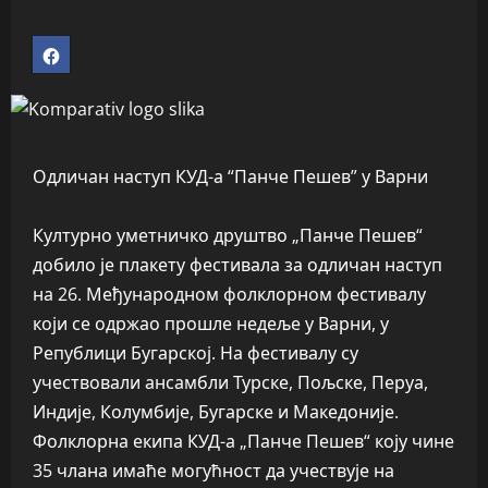
Одличан наступ КУД-а “Панче Пешев” у Варни
Културно уметничко друштво „Панче Пешев“
добило је плакету фестивала за одличан наступ
на 26. Међународном фолклорном фестивалу
који се одржао прошле недеље у Варни, у
Републици Бугарској. На фестивалу су
учествовали ансамбли Турске, Пољске, Перуа,
Индије, Колумбије, Бугарске и Македоније.
Фолклорна екипа КУД-а „Панче Пешев“ коју чине
35 члана имаће могућност да учествује на