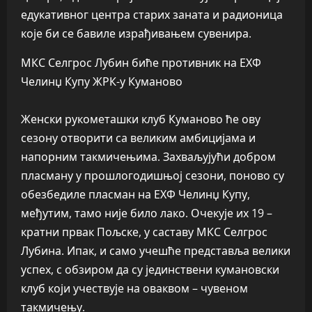
едукативног центра старих заната и радионица
које би се бавиле израђивањем сувенира.
МКС Селгрос Лубин биће противник на ЕХФ
Челинџ Купу ЖРК-у Куманово
Женски рукометашки клуб Куманово ће ову
сезону отворити са великим амбицијама и
напорним такмичењима. Захваљујући добром
пласману у прошлогодишњој сезони, поново су
обезбедиле пласман на ЕХФ Челинџ Купу,
међутим, тамо није било лако. Очекује их 19 –
кратни првак Пољске, у саставу МКС Селгрос
Лубина. Ипак, и само учешће представља велики
успех, с обзиром да су јединствени кумановски
клуб који учествује на оваквом – чувеном
такмичењу.