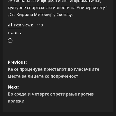
750 денара за информативне, информатичке,
културне спортске активности на Универзитету ”
„Св. Кирил и Методиј“ у Скопљу.
Post Views:
119
Like this:
Loading…
P
Previous:
o
Ќе се проценува пристапот до гласачките
места за лицата со попреченост
s
Next:
t
Во среда и четврток третирање против
n
крлежи
a