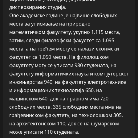
дисперзираних студија.
Ове академске године је највише слободних
места за уписивање на природно-
математичком факултету, укупно 1.115 места,
затим, следи филозофски факултет са 1.095
места, а на трећем месту се налази еконмски
факултет са 1.050 места. На филолошком
факултету могу се уписати 980 студената, на
факултету информатичких наука и компјутерског
инжињерства 940, на факултету електротехнике
и информационих технологија 650, на
машинском 640, док на правном има 720
слободних места. 335 слободних места има на
грађевинском факултету, на технолошком 305,
на архитектонском 110, док се на шумарском
може уписати 110 студената.