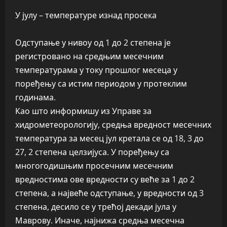
У јулу – температуре изнад просека
Одступање у нивоу од 1 до 2 степена је
регистровано на средњим месечним
температурама у току прошлог месеца у
поређењу са истим периодом у протеклим
годинама.
Као што информишу из Управе за
хидрометеорологију, средња вредност месечних
температура за месец јул кретала се од 18, 3 до
27, 2 степена целзијуса. У поређењу са
многогодишњим просечним месечним
вредностима ове вредности су веће за 1 до 2
степена, а највеће одступање, у вредности од 3
степена, десило се у трећој декади јула у
Маврову. Иначе, најнижа средња месечна