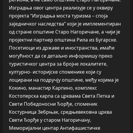
Изградња овог центра реализује се у оквиру
пројекта “Изградња моста туризма – споја
заједничког наследства” који је имплементиран
од стране општине Старо Нагоричане, а чији је
пројектни партнер општина Рила из Бугарске.
Посетиоци из државе и иностранства, имаће
могућност да се детаљно информишу преко
туристичког центра за бројне локалитете,
културно- историјске споменике који су
лоцирани на подручју општине, међу којима је
Кокино, манастир Карпино, комплекс
Костоперска карпа са црквама Света Петка и
Свети Победоносни Ђорђе, споменик
Костурница Зебрњак, средњевековна црква
Свети Ђорђе у старом Нагоричану,
Меморијални центар Антифашистичке