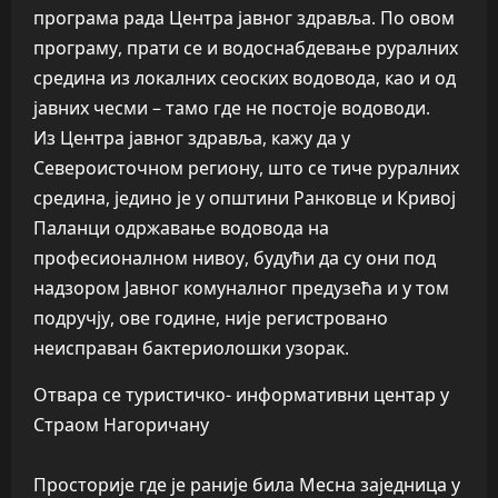
програма рада Центра јавног здравља. По овом
програму, прати се и водоснабдевање руралних
средина из локалних сеоских водовода, као и од
јавних чесми – тамо где не постоје водоводи.
Из Центра јавног здравља, кажу да у
Североисточном региону, што се тиче руралних
средина, једино је у општини Ранковце и Кривој
Паланци одржавање водовода на
професионалном нивоу, будући да су они под
надзором Јавног комуналног предузећа и у том
подручју, ове године, није регистровано
неисправан бактериолошки узорак.
Отвара се туристичко- информативни центар у
Страом Нагоричану
Просторије где је раније била Месна заједница у