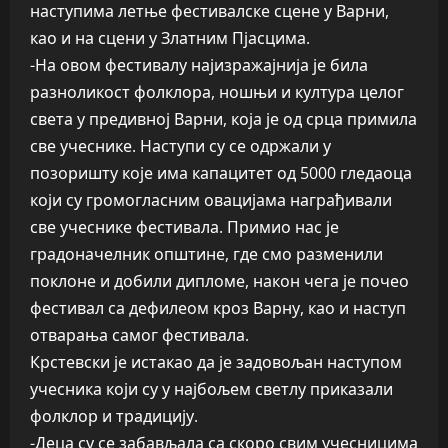
наступима летње фестивалске сцене у Варни,
као и на сцени у Златним Пјасцима.
-На овом фестивалу најизражајнија је била
разноликост фолклора, ношњи и култура целог
света у предивној Варни, која је од срца примила
све учеснике. Наступи су се одржали у
позоришту које има капацитет од 5000 гледаоца
који су громогласним овацијама награђивали
све учеснике фестивала. Примио нас је
градоначелник општине, где смо разменили
поклоне и добили дипломе, након чега је почео
фестивал са дефилеом кроз Варну, као и наступ
отварања самог фестивала.
Крстевски је истакао да је задовољан наступом
учесника који су у најбољем светлу приказали
фолклор и традицију.
-Деца су се забављала са скоро свим учесницима