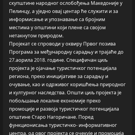
скупштине народног ослобођења Македоније у
Пелинцу, а уједно овај центар ће служити и за
информисање и упознавање са бројним
местима у општини који плене са својом
нетакнутом природом.
Пројекат се спроводи у оквиру Првог позива
Програма за међународну сарадњу и трајаће до
27.аорила 2018. године. Специфичан циљ
пројекта је ојачање туристичког потенцијала
региона, преко иницијативе за сарадњу и
очување, као и одрживог коришћења природног
и културног наследства. Општи циљ пројекта је
побољшање локалне економије преко
промоције и развоја туристичког потенцијала
општине Старо Нагоричане. Поред
функционисања туристичко- информативног
центра, од овог пројекта се очекује и промоција