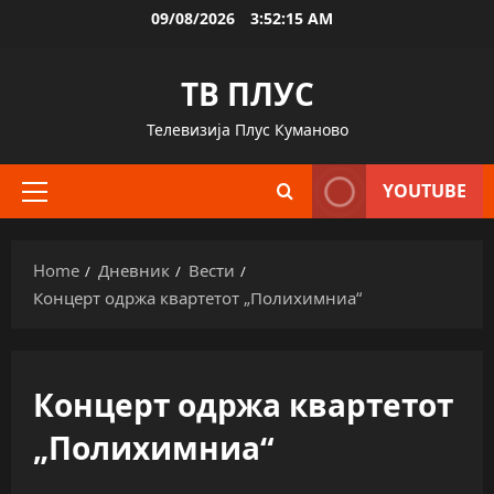
Skip
09/08/2026
3:52:16 AM
to
content
ТВ ПЛУС
Телевизија Плус Куманово
YOUTUBE
Primary
Menu
Home
Дневник
Вести
Концерт одржа квартетот „Полихимниа“
Концерт одржа квартетот
„Полихимниа“