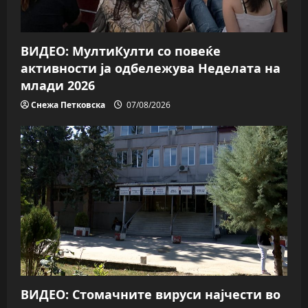
i
o
ВИДЕО: МултиКулти со повеќе
n
активности ја одбележува Неделата на
млади 2026
Снежа Петковска
07/08/2026
ВИДЕО: Стомачните вируси најчести во