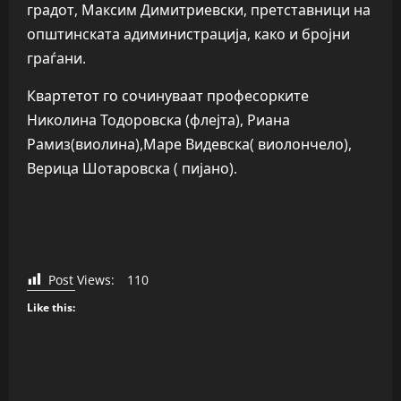
градот, Максим Димитриевски, претставници на
општинската адиминистрација, како и бројни
граѓани.
Квартетот го сочинуваат професорките
Николина Тодоровска (флејта), Риана
Рамиз(виолина),Маре Видевска( виолончело),
Верица Шотаровска ( пијано).
Post Views:
110
Like this:
P