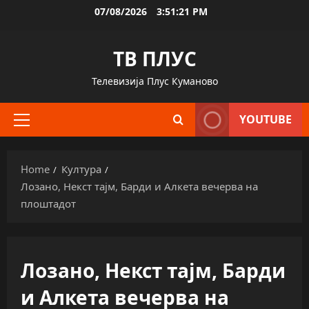
Skip
07/08/2026
3:51:22 PM
to
content
ТВ ПЛУС
Телевизија Плус Куманово
YOUTUBE
Primary
Menu
Home
Култура
Лозано, Некст тајм, Барди и Алкета вечерва на
плоштадот
Лозано, Некст тајм, Барди
и Алкета вечерва на