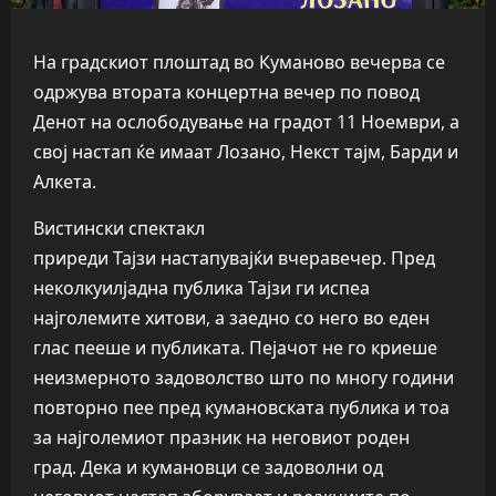
На градскиот плоштад во Куманово вечерва се
одржува втората концертна вечер по повод
Денот на ослободување на градот 11 Ноември, а
свој настап ќе имаат Лозано, Некст тајм, Барди и
Алкета.
Вистински спектакл
приреди Тајзи настапувајќи вчеравечер. Пред
неколкуилјадна публика Тајзи ги испеа
најголемите хитови, а заедно со него во еден
глас пееше и публиката. Пејачот не го криеше
неизмерното задоволство што по многу години
повторно пее пред кумановската публика и тоа
за најголемиот празник на неговиот роден
град. Дека и кумановци се задоволни од