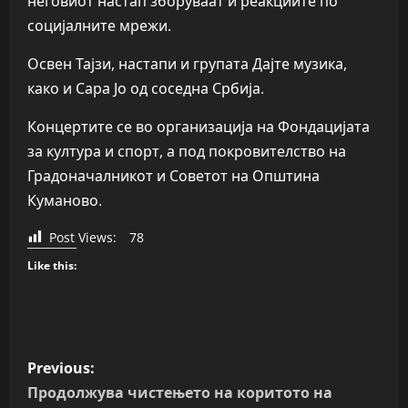
неговиот настап зборуваат и реакциите по
социјалните мрежи.
Освен Тајзи, настапи и групата Дајте музика,
како и Сара Јо од соседна Србија.
Концертите се во организација на Фондацијата
за култура и спорт, а под покровителство на
Градоначалникот и Советот на Општина
Куманово.
Post Views:
78
Like this:
P
Previous:
o
Продолжува чистењето на коритото на