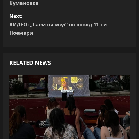
Кумановка
s
Next:
t
ВИДЕО: „Саем на мед“ по повод 11-ти
n
Ноември
a
v
RELATED NEWS
i
g
a
t
i