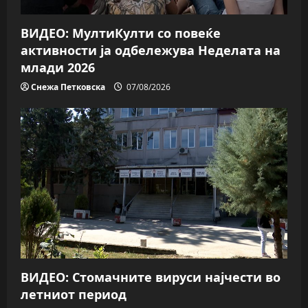
o
n
ВИДЕО: МултиКулти со повеќе
активности ја одбележува Неделата на
млади 2026
Снежа Петковска
07/08/2026
ВИДЕО: Стомачните вируси најчести во
летниот период