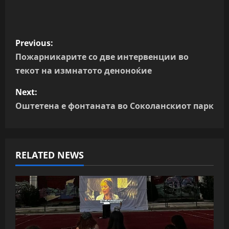
P
Previous:
o
Пожарникарите со две интервенции во
текот на измнатото деноноќие
s
Next:
t
Оштетена е фонтаната во Соколанскиот парк
n
a
RELATED NEWS
v
i
g