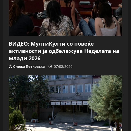
a
t
i
o
ВИДЕО: МултиКулти со повеќе
n
активности ја одбележува Неделата на
млади 2026
Снежа Петковска
07/08/2026