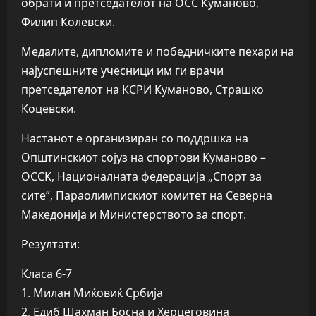
обрати и претседателот на ОСС Куманово,
Филип Колевски.
Медалите, дипломите и победничките пехари на
најуспешните учесници им ги врачи
претседателот на КСРИ Куманово, Страшко
Коцевски.
Настанот е организиран со поддршка на
Општинскиот сојуз на спортови Куманово –
ОССК, Националната федерација „Спорт за
сите”, Параолимпискиот комитет на Северна
Македонија и Министерството за спорт.
Резултати:
Класа 6-7
1. Милан Миќовиќ Србија
2. Едиб Шахман Босна и Херцеговина