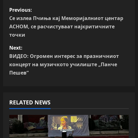
P
Previous:
o
Се излеа Пчиња кај Меморијалниот центар
АСНОМ, се расчистуваат најкритичните
s
точки
t
Next:
n
ВИДЕО: Огромен интерес за празничниот
концерт на музичкото училиште „Панче
a
Пешев“
v
i
RELATED NEWS
g
a
t