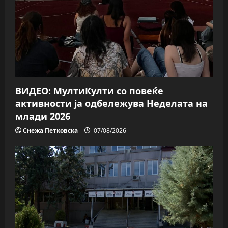
i
o
n
ВИДЕО: МултиКулти со повеќе
активности ја одбележува Неделата на
млади 2026
Снежа Петковска
07/08/2026