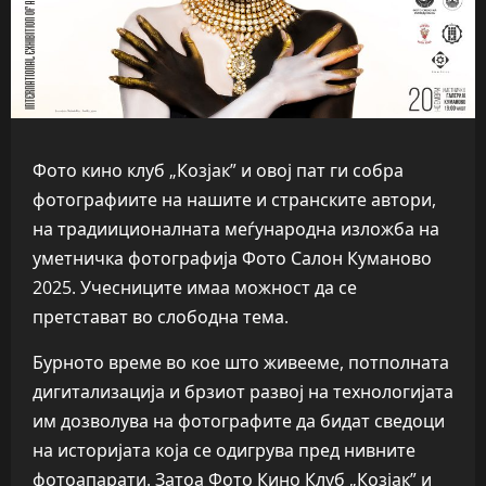
Фото кино клуб „Козјак” и овој пат ги собра
фотографиите на нашите и странските автори,
на традииционалната меѓународна изложба на
уметничка фотографија Фото Салон Куманово
2025. Учесниците имаа можност да се
претстават во слободна тема.
Бурното време во кое што живееме, потполната
дигитализација и брзиот развој на технологијата
им дозволува на фотографите да бидат сведоци
на историјата која се одигрува пред нивните
фотоапарати. Затоа Фото Кино Клуб „Козјак” и