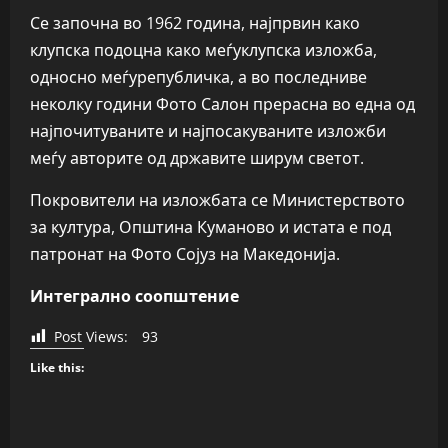
Се започна во 1962 година, најпрвин како
клупска подоцна како меѓуклупска изложба,
односно меѓурепубличка, а во последниве
неколку години Фото Салон прерасна во една од
најпочитуваните и најпосакуваните изложби
меѓу авторите од државите ширум светот.
Покровители на изложбата се Министерството
за култура, Општина Куманово и истата е под
патронат на Фото Сојуз на Македонија.
Интегрално соопштение
Post Views:
93
Like this: