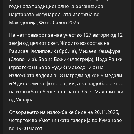
годинава традиционално ја организира
најстарата меѓународната изложба во
Македонија, Фото Салон 2025.
На натпреварот земаа учество 127 автори од 12
земји од целиот свет. Жирито во состав на
Радисав Филиповиќ (Србија), Михаел Кацафура
(Словенија), Борис Божиќ (Австрија), Неда Рачки
(Хрватска) и Боро Рудиќ (Македонија) на
изложбата доделија 18 награди од кои 9 медали
и 9 дипломи за фотографии, а за најдобар автор
на изложбата беше прогласен Олег Маловитски
од Украјна.
Отворањето на изложба ќе биде на 20.11.2025,
четврток во Уметничката галерија во Куманово
во 19:00 часот.