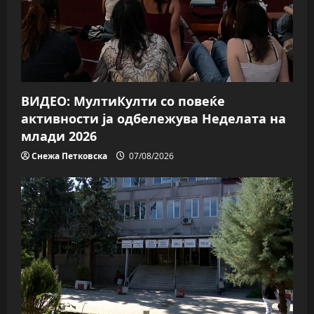
t
i
o
n
ВИДЕО: МултиКулти со повеќе
активности ја одбележува Неделата на
млади 2026
Снежа Петковска
07/08/2026