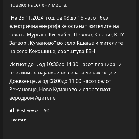
повеќе населени места.
-На 25.11.2024 год. од 08 до 16 часот без
електрична енергија ќе останат жителите на
селата Мургаш, Китлибег, Пезово, Кшање, КПУ
Затвор „Куманово“ во село Кшање и жителите
на село Кокошиње, соопштува ЕВН.
Истиот ден, од 10:30до 14:30 часот планирани
прекини се најавени во селата Бељаковце и
Довезенце, а од 08:00до 11:00 часот селот
Режановце, Ново Куманово и спортскиот
аеродром Аџитепе.
Post Views:
92
Like this: