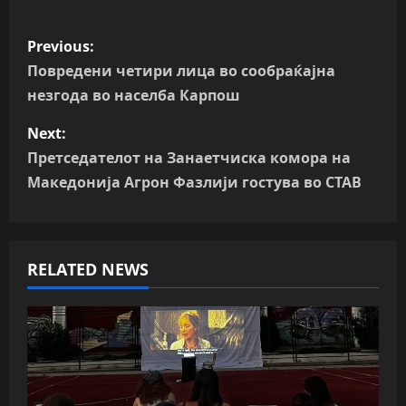
P
Previous:
o
Повредени четири лица во сообраќајна
незгода во населба Карпош
s
Next:
t
Претседателот на Занаетчиска комора на
n
Македонија Агрон Фазлији гостува во СТАВ
a
v
RELATED NEWS
i
g
a