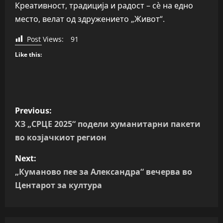
Креативност, традиција и радост – сè на едно
место, велат од здружението „Живот“.
Post Views:
91
Like this:
P
Previous:
o
ХЗ „СРЦЕ 2025“ подели хуманитарни пакети
во козјачкиот регион
s
Next:
t
„Куманово пее за Александра“ вечерва во
n
Центарот за култура
a