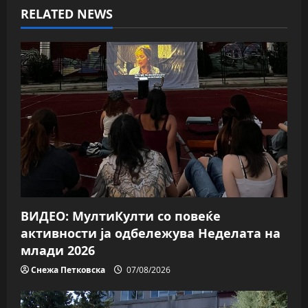
v
RELATED NEWS
i
g
a
t
i
o
n
ВИДЕО: МултиКулти со повеќе
активности ја одбележува Неделата на
млади 2026
Снежа Петковска
07/08/2026