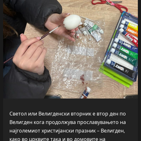
Светол или Велигденски вторник е втор ден по
Велигден кога продолжува прославувањето на
најголемиот христијански празник – Велигден,
како во црквите така и во домовите на