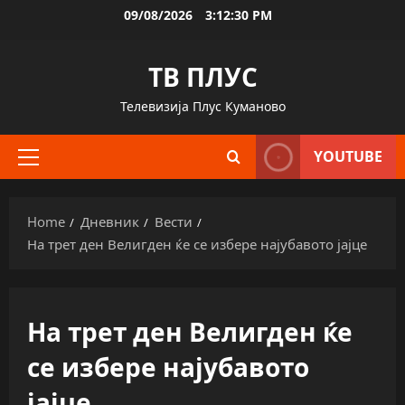
Skip
09/08/2026
3:12:31 PM
to
content
ТВ ПЛУС
Телевизија Плус Куманово
YOUTUBE
Primary
Menu
Home
Дневник
Вести
На трет ден Велигден ќе се избере најубавото јајце
На трет ден Велигден ќе
се избере најубавото
јајце