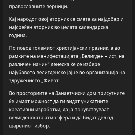
православните верници.
Кај народот овој вторник се смета за најдобар и
најсреќен вторник во целата календарска
година.
По повод големиот христијански празник, а во
рамките на манифестацијата „Велигден – ист, на
различен начин“ денеска ќе се избере
најубавото велигденско јајце во организација на
здружението „Живот“.
Во просториите на Занаетчиски дом присутните
ќе имаат можност да ги видат уникатните
креативни изработки, да ја почувствуваат
велигденската атмосфера и да бидат дел од
шарениот избор.