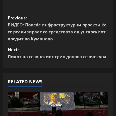
P
Previous:
o
ВИДЕО: Повеќе инфраструктурни проекти ќе
се реализираат со средствата од унгарскиот
s
кредит во Куманово
t
Next:
n
Пикот на сезонскиот грип допрва се очекува
a
v
RELATED NEWS
i
g
a