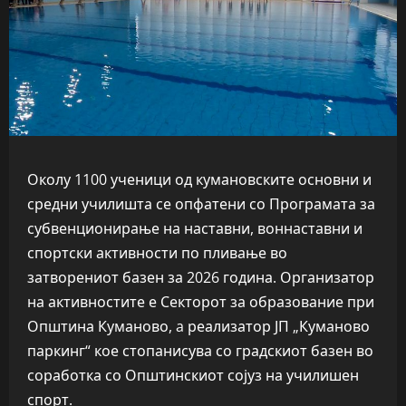
Околу 1100 ученици од кумановските основни и
средни училишта се опфатени со Програмата за
субвенционирање на наставни, воннаставни и
спортски активности по пливање во
затворениот базен за 2026 година. Организатор
на активностите е Секторот за образование при
Општина Куманово, a реализатор ЈП „Куманово
паркинг“ кое стопанисува со градскиот базен во
соработка со Општинскиот сојуз на училишен
спорт.