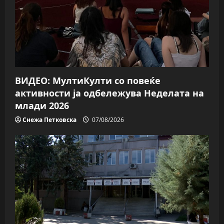
t
i
o
n
ВИДЕО: МултиКулти со повеќе
активности ја одбележува Неделата на
млади 2026
Снежа Петковска
07/08/2026