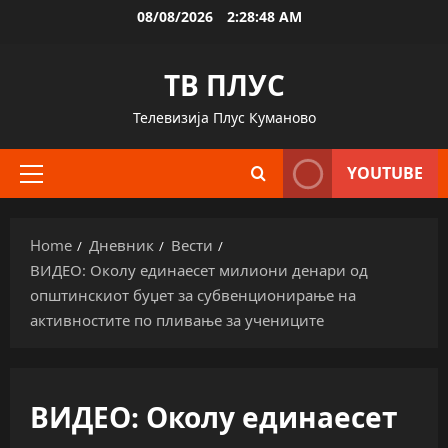
Skip
08/08/2026
2:28:49 AM
to
content
ТВ ПЛУС
Телевизија Плус Куманово
YOUTUBE
Primary
Menu
Home
Дневник
Вести
ВИДЕО: Околу единаесет милиони денари од
општинскиот буџет за субвенционирање на
активностите по пливање за учениците
ВИДЕО: Околу единаесет