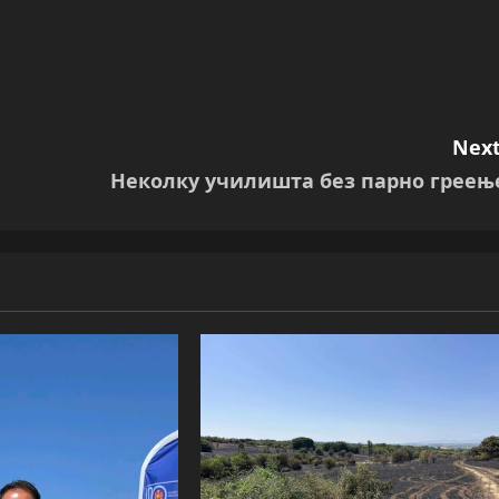
Next
Неколку училишта без парно греењ