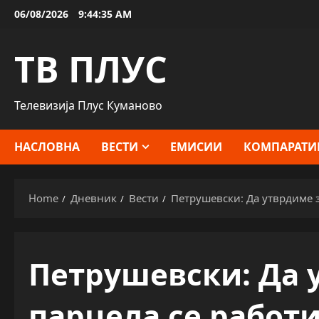
Skip
06/08/2026
9:44:36 AM
to
content
ТВ ПЛУС
Телевизија Плус Куманово
НАСЛОВНА
ВЕСТИ
ЕМИСИИ
КОМПАРАТИ
Home
Дневник
Вести
Петрушевски: Да утврдиме з
Петрушевски: Да у
парцела се работ