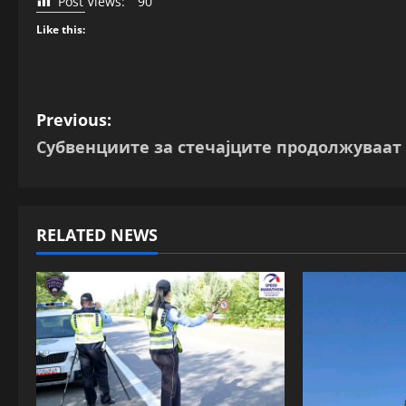
Post Views:
90
Like this:
P
Previous:
Субвенциите за стечајците продолжуваат
o
s
t
RELATED NEWS
n
a
v
i