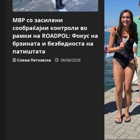
g
a
МВР со засилени
сообраќајни контроли во
t
рамки на ROADPOL: Фокус на
брзината и безбедноста на
i
патиштата
o
Снежа Петковска
06/08/2026
n