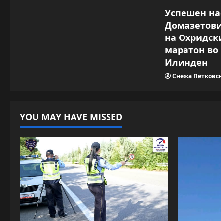
Успешен на
Домазетови
на Охридск
маратон во 
Илинден
Снежа Петковс
YOU MAY HAVE MISSED