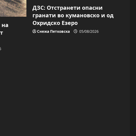
ДЗС: Отстранети опасни
гранати во кумановско и од
Охридско Езеро
 на
Снежа Петковска
05/08/2026
т
6