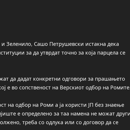
а и Зеленило, Сашо Петрушевски истакна дека
ституции за да утврдат точно за која парцела се
ожат да дадат конкретни одговори за прашањето
ој е во сопственост на Верскиот одбор на Ромите
ост на одбор на Роми а ја користи ЈП без знаење
мјиште е определено за таа намена не можат друг
олжено, треба со одлука или со договор да се