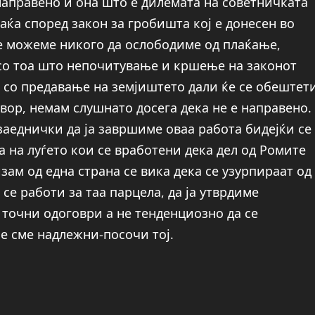
 направено и она што е дилемата на советничката
ќа според закон за гробишта кој е донесен во
не можеме никого да ослободиме од плаќање,
со тоа што непочитување и кршење на законот
а со предавање на земјиштето дали ќе се обештет
овор, немам слушнато досега дека не е направено.
заеднички да ја завршиме оваа работа бидејќи се
 на луѓето кои се вработени дека дел од Ромите
зам од една страна се вика дека се узурпираат од
 се работи за таа парцела, да ја утврдиме
 точни одоговри а не тенденциозно да се
не сме надлежни-посочи тој.