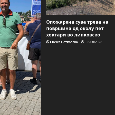
Опожарена сува трева на
површина од околу пет
хектари во липковско
Снежа Петковска
06/08/2026