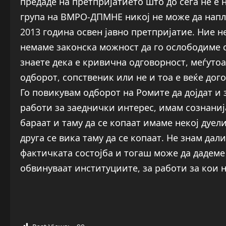
предаде на претпријатието што до сега не е
група на ВМРО-ДПМНЕ никој не може да напла
2013 година освен јавно претпријатие. Ние 
немаме законска можност да го ослободиме 
знаете дека е кривична одговорност, меѓуто
одборот, сопственик или не и тоа е веќе дог
Го повикувам одборот на Ромите да дојдат и 
работи за заеднички интерес, имам сознанија
бараат и таму да се копаат имаме некој дуели
друга се вика таму да се копаат. Не знам дали
фактичката состојба и тогаш може да дадеме
обвинуваат институциите, за работи за кои 