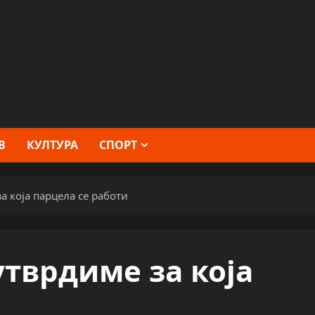
В
КУЛТУРА
СПОРТ
а која парцела се работи
тврдиме за која
и