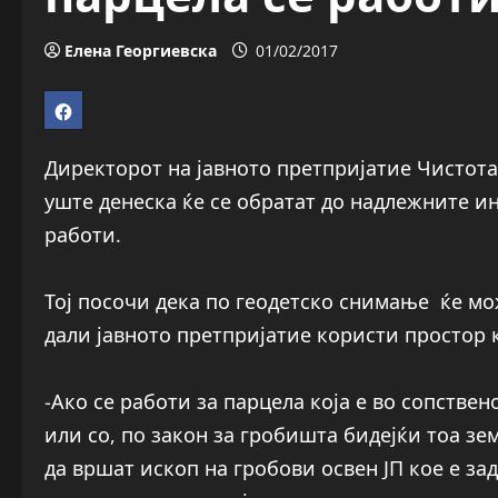
Елена Георгиевска
01/02/2017
Директорот на јавното претпријатие Чистот
уште денеска ќе се обратат до надлежните ин
работи.
Тој посочи дека по геодетско снимање ќе м
дали јавното претпријатие користи простор к
-Ако се работи за парцела која е во сопствен
или со, по закон за гробишта бидејќи тоа зе
да вршат ископ на гробови освен ЈП кое е зад