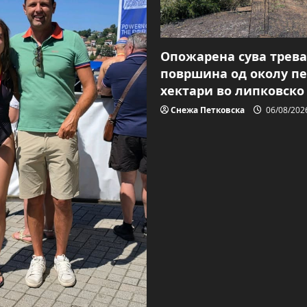
Опожарена сува трева
површина од околу пе
хектари во липковско
Снежа Петковска
06/08/202