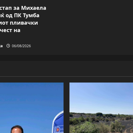
стап за Михаела
ќ од ПК Тумба
иот пливачки
чест на
ка
06/08/2026