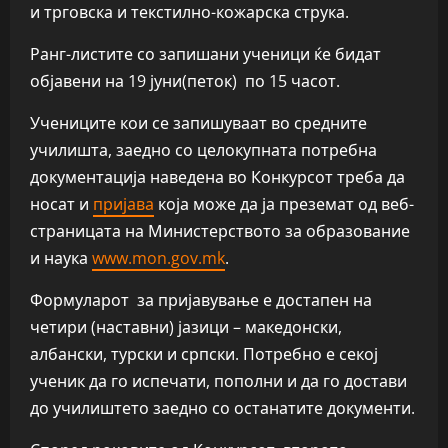
и трговска и текстилно-кожарска струка.
Ранг-листите со запишани ученици ќе бидат
објавени на 19 јуни(петок) по 15 часот.
Учениците кои се запишуваат во средните
училишта, заедно со целокупната потребна
документација наведена во Конкурсот треба да
носат и
пријава
која може да ја преземат од веб-
страницата на Министерството за образование
и наука
www.mon.gov.mk
.
Формуларот за пријавување е достапен на
четири (наставни) јазици – македонски,
албански, турски и српски. Потребно е секој
ученик да го испечати, пополни и да го достави
до училиштето заедно со останатите документи.