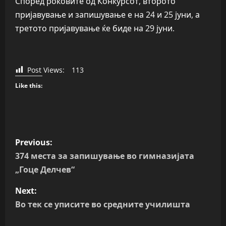
Според роковите од Конкурсот, второто
пријавување и запишување е на 24 и 25 јуни, а
третото пријавување ќе биде на 29 јуни.
Post Views:
113
Like this:
P
Previous:
o
374 места за запишување во гимназијата
„Гоце Делчев“
s
Next:
t
Во тек се уписите во средните училишта
n