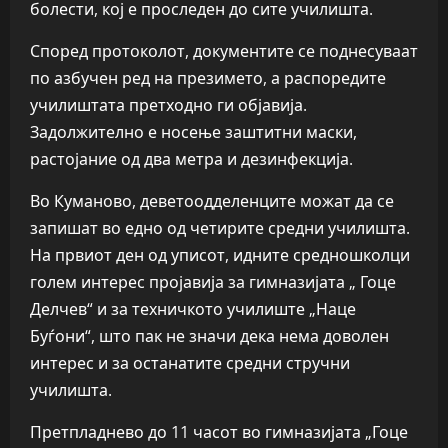
болести, кој е проследен до сите училишта.
Според протоколот, документите се поднесуваат
по азбучен ред на презимето, а распоредите
училиштата претходно ги објавија.
Задолжително е носење заштитни маски,
растојание од два метра и дезинфекција.
Во Куманово, деветоодделенците можат да се
запишат во едно од четирите средни училишта.
На првиот ден од уписот, идните средношколци
голем интерес пројавија за гимназијата „ Гоце
Делчев“ и за техничкото училиште „Наце
Буѓони“, што пак не значи дека нема доволен
интерес и за останатите средни стручни
училишта.
Претпладнево до 11 часот во гимназијата „Гоце