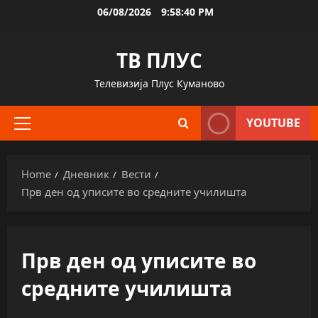
Skip
06/08/2026
9:58:41 PM
to
content
ТВ ПЛУС
Телевизија Плус Куманово
YOUTUBE
Primary
Menu
Home
Дневник
Вести
Прв ден од уписите во средните училишта
Прв ден од уписите во
средните училишта