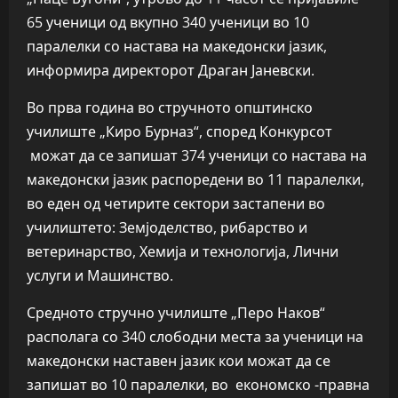
65 ученици од вкупно 340 ученици во 10
паралелки со настава на македонски јазик,
информира директорот Драган Јаневски.
Во прва година во стручното општинско
училиште „Киро Бурназ“, според Конкурсот
можат да се запишат 374 ученици со настава на
македонски јазик распоредени во 11 паралелки,
во еден од четирите сектори застапени во
училиштето: Земјоделство, рибарство и
ветеринарство, Хемија и технологија, Лични
услуги и Машинство.
Средното стручно училиште „Перо Наков“
располага со 340 слободни места за ученици на
македонски наставен јазик кои можат да се
запишат во 10 паралелки, во економско -правна