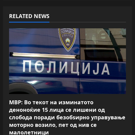
a
RELATED NEWS
v
i
g
a
t
i
o
МВР: Во текот на изминатото
n
деноноќие 15 лица се лишени од
слобода поради безобѕирно управување
моторно возило, пет од нив се
малолетници