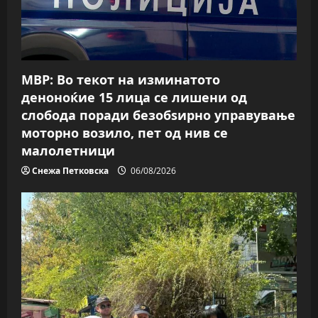
МВР: Во текот на изминатото
деноноќие 15 лица се лишени од
слобода поради безобѕирно управување
моторно возило, пет од нив се
малолетници
Снежа Петковска
06/08/2026