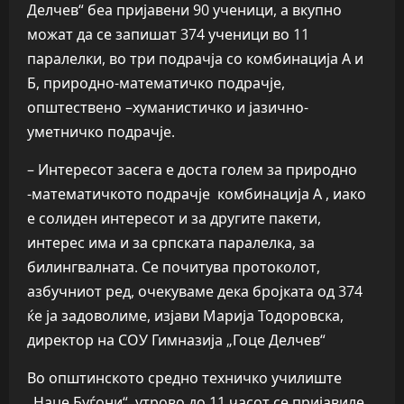
Делчев“ беа пријавени 90 ученици, а вкупно
можат да се запишат 374 ученици во 11
паралелки, во три подрачја со комбинација А и
Б, природно-математичко подрачје,
општествено –хуманистичко и јазично-
уметничко подрачје.
– Интересот засега е доста голем за природно
-математичкото подрачје комбинација А , иако
е солиден интересот и за другите пакети,
интерес има и за српската паралелка, за
билингвалната. Се почитува протоколот,
азбучниот ред, очекуваме дека бројката од 374
ќе ја задоволиме, изјави Марија Тодоровска,
директор на СОУ Гимназија „Гоце Делчев“
Во општинското средно техничко училиште
„Наце Буѓони“, утрово до 11 часот се пријавиле