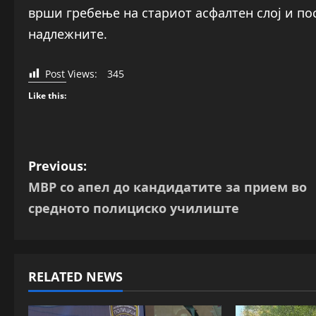
врши гребење на стариот асфалтен слој и п
надлежните.
Post Views:
345
Like this:
P
Previous:
МВР со апел до кандидатите за прием во
o
средното полициско училиште
s
t
RELATED NEWS
n