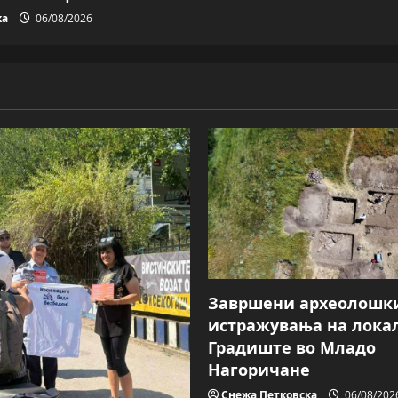
ка
06/08/2026
Завршени археолошк
истражувања на лока
Градиште во Младо
Нагоричане
Снежа Петковска
06/08/202