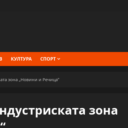
В
КУЛТУРА
СПОРТ
ата зона „Новини и Речица“
индустриската зона
“