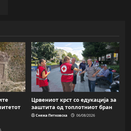
ите
Црвениот крст со едукација за
литетот
заштита од топлотниот бран
Снежа Петковска
06/08/2026
6