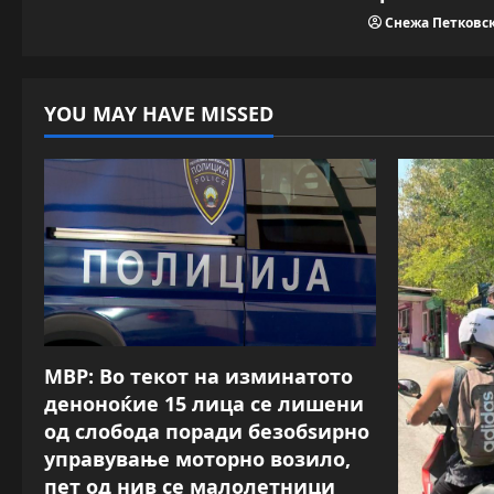
Снежа Петковс
YOU MAY HAVE MISSED
МВР: Во текот на изминатото
деноноќие 15 лица се лишени
од слобода поради безобѕирно
управување моторно возило,
пет од нив се малолетници