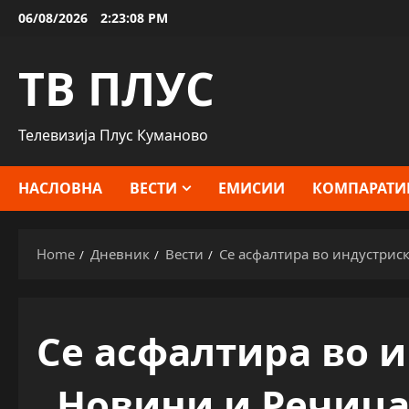
Skip
06/08/2026
2:23:09 PM
to
content
ТВ ПЛУС
Телевизија Плус Куманово
НАСЛОВНА
ВЕСТИ
ЕМИСИИ
КОМПАРАТИ
Home
Дневник
Вести
Се асфалтира во индустриск
Се асфалтира во 
„Новини и Речица