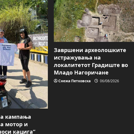
Завршени археолошките
истражувања на
локалитетот Градиште во
Младо Нагоричане
Снежа Петковска
06/08/2026
на кампања
на мотор и
носи кацига“