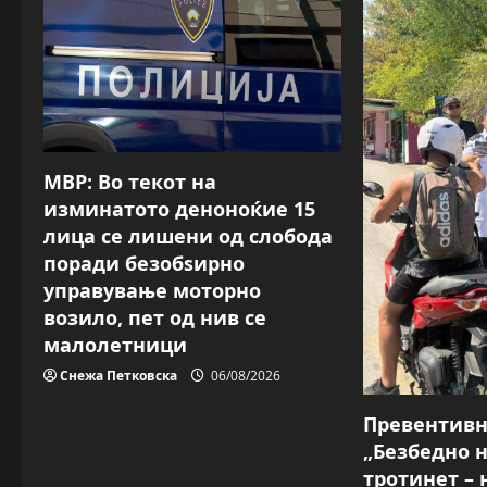
a
v
i
g
a
МВР: Во текот на
изминатото деноноќие 15
t
лица се лишени од слобода
поради безобѕирно
i
управување моторно
o
возило, пет од нив се
малолетници
n
Снежа Петковска
06/08/2026
Превентив
„Безбедно 
тротинет – 