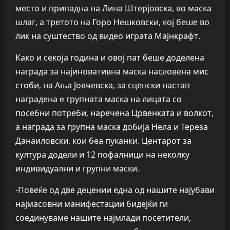
место и припадна на Лина Штерјовска, во маска
шлаг, а третото на Горо Нешковски, кој беше во
лик на суштество од видео играта Мајнкрафт.
Како и секоја година и овој пат беше доделена
награда за најиновативна маска насловена мис
стоби, на Ања Јовчевска, за сценски настап
наградена е групната маска на лицата со
посебни потреби, наречена Црвенката и волкот,
а награда за групна маска добија Нела и Тереза
Данаиловски, кои беа пуканки. Центарот за
култура додели и 12 пофалници на неколку
индивидуални и групни маски.
-Повеќе од две децении една од нашите најубави
најмасовни манифестации бидејќи ги
соединуваме нашите најмлади посетители,