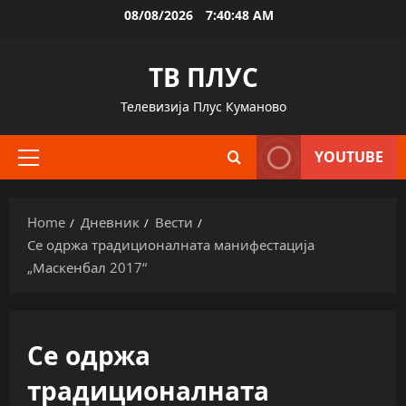
Skip
08/08/2026
7:40:48 AM
to
content
ТВ ПЛУС
Телевизија Плус Куманово
YOUTUBE
Primary
Menu
Home
Дневник
Вести
Се одржа традиционалната манифестација
„Маскенбал 2017“
Се одржа
традиционалната