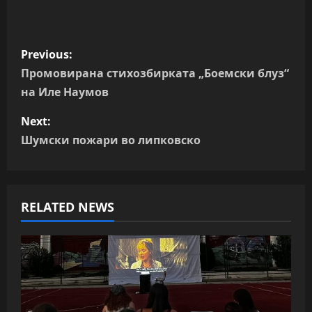
P
Previous:
o
Промовирана стихозбирката „Боемски блуз“
на Иле Наумов
s
Next:
t
Шумски пожари во липковско
n
a
RELATED NEWS
v
i
g
a