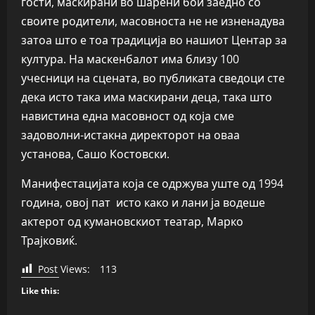
гости, маскирани во шарени бои заедно со
своите родители, масовноста не не изненадува
затоа што е тоа традиција во нашиот Центар за
култура. На маскенбалот има близу 100
учесници на сцената, во публиката сведоци сте
дека исто така има маскирани деца, така што
навистина една масовност од која сме
задоволни-истакна директорот на оваа
установа, Сашо Костовски.
Манифестацијата која се одржува уште од 1994
година, овој пат исто како и лани ја водеше
актерот од кумановскиот театар, Марко
Трајковиќ.
Post Views:
113
Like this: