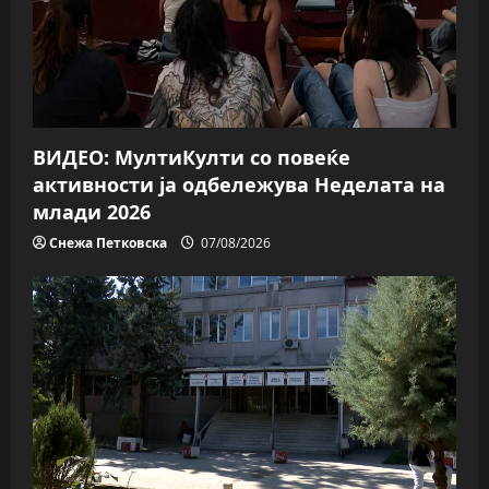
t
i
o
ВИДЕО: МултиКулти со повеќе
n
активности ја одбележува Неделата на
млади 2026
Снежа Петковска
07/08/2026