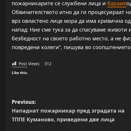
пожарникарите се службени лица и
бараме
о
Обвинителството итно да ги процесуираат на
врз овластено лице мора да има кривична од
напад: Ние сме тука за да спасуваме животи
безбедност на своето работно место, а не ф
повредени колеги“, пишува во соопштението
Post Views:
312
Like this:
P
Previous:
Нападнат пожарникар пред зградата на
o
ТППЕ Куманово, приведени две лица
s