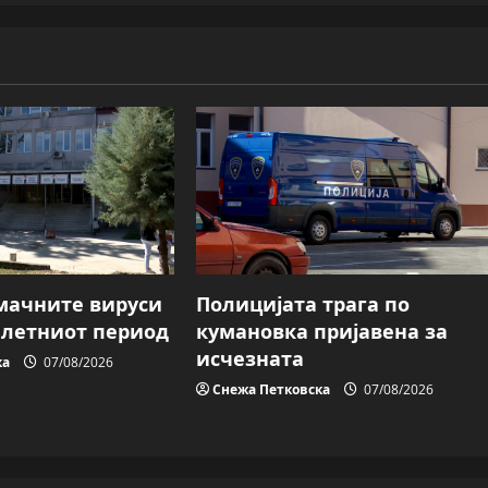
мачните вируси
Полицијата трага пo
о летниот период
кумановка пријавена за
исчезната
ка
07/08/2026
Снежа Петковска
07/08/2026