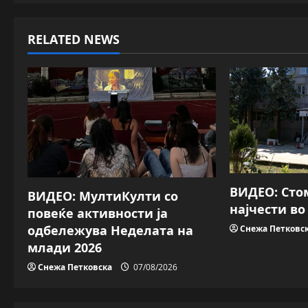
t
RELATED NEWS
n
a
v
i
g
a
ВИДЕО: Сто
ВИДЕО: МултиКулти со
најчести в
повеќе активности ја
t
одбележува Неделата на
Снежа Петковс
i
млади 2026
Снежа Петковска
07/08/2026
o