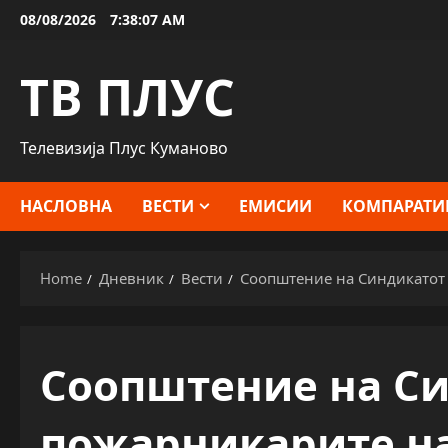
Skip
08/08/2026
7:38:08 AM
to
content
ТВ ПЛУС
Телевизија Плус Куманово
НАСЛОВНА
ВЕСТИ
ЕМИСИИ
КОМПАРАТИ
Home
Дневник
Вести
Соопштение на Синдикатот
Соопштение на Си
пожарникарите на