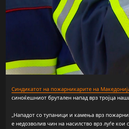
Синдикатот на пожарникарите на Македониј
синоќешниот брутален напад врз тројца наш
„Нападот со тупаници и камења врз пожарни
е недозволив чин на насилство врз луѓе кои 