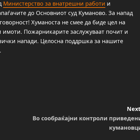
д
Министерство за внатрешни работи
и
паѓачите до Основниот суд Куманово. За напад
говорност! Хуманоста не смее да биде цел на
 и имоти. Пожарникарите заслужуваат почит и
изички напади. Целосна поддршка за нашите
.
Next
Во сообраќајни контроли приведен
кумановц