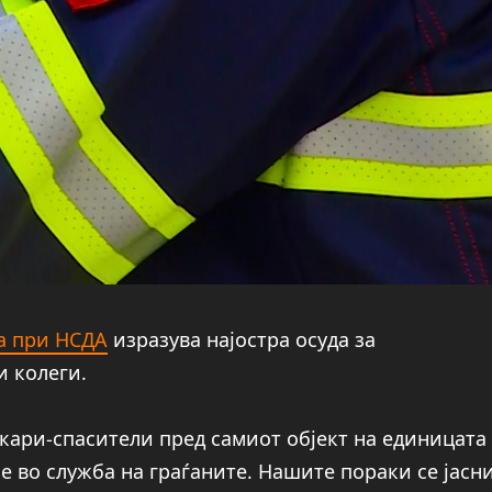
а при НСДА
изразува најостра осуда за
и колеги.
кари-спасители пред самиот објект на единицата
се во служба на граѓаните. Нашите пораки се јасн