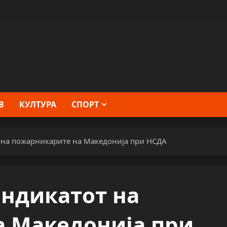
В
КУЛТУРА
СПОРТ
 на пожарникарите на Македонија при НСДА
ндикатот на
 Македонија при