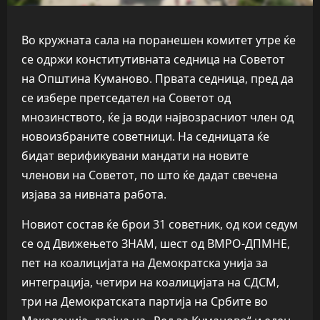
Во кружната сала на поранешен комитет утре ќе
се одржи конститутивната седница на Советот
на Општина Куманово. Првата седница, пред да
се избере претседател на Советот од
мнозинството, ќе ја води највозрасниот член од
новоизбраните советници. На седницата ќе
бидат верификувани мандати на новите
членови на Советот, по што ќе дадат свечена
изјава за нивната работа.
Новиот состав ќе брои 31 советник, од кои седум
се од Движењето ЗНАМ, шест од ВМРО-ДПМНЕ,
пет на коалицијата на Демократска унија за
интеграција, четири на коалицијата на СДСМ,
три на Демократската партија на Србите во