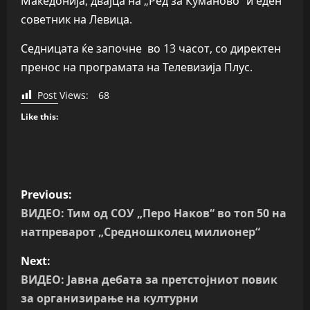
Македонија, двајца на „Ред за Куманово“ и еден
советник на Левица.
Седницата ќе започне во 13 часот, со директен
пренос на програмата на Телевизија Плус.
Post Views:
68
Like this:
P
Previous:
o
ВИДЕО: Тим од СОУ „Перо Наков“ во топ 50 на
натпреварот „Средношколец милионер“
s
Next:
t
ВИДЕО: Јавна дебата за претстојниот повик
n
за организирање на културни