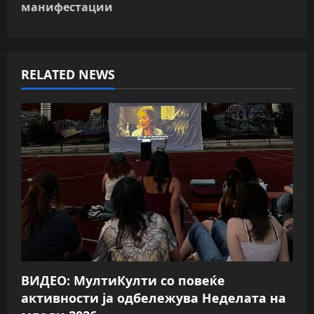
манифестации
a
v
RELATED NEWS
i
g
a
t
i
o
n
ВИДЕО: МултиКулти со повеќе
активности ја одбележува Неделата на