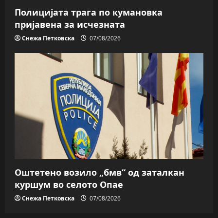
Полицијата трага пo кумановка
пријавена за исчезната
Снежа Петковска
07/08/2026
Оштетено возило „бмв“ од заталкан
куршум во селото Опае
Снежа Петковска
07/08/2026