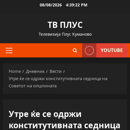
Skip
08/08/2026
4:39:23 PM
to
content
ТВ ПЛУС
Телевизија Плус Куманово
YOUTUBE
Primary
Menu
Home
Дневник
Вести
Утре ќе се одржи конститутивната седница на
Советот на општината
Утре ќе се одржи
конститутивната седница