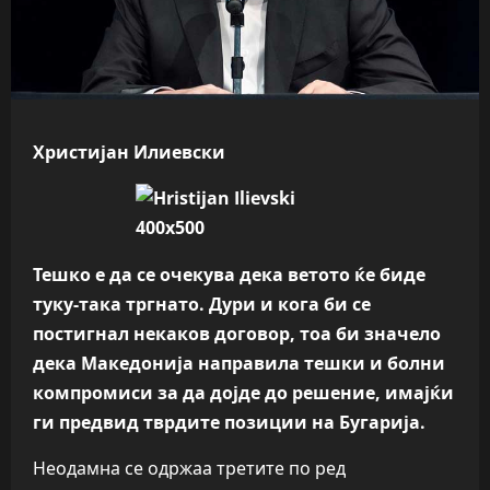
Христијан Илиевски
Тешко е да се очекува дека ветото ќе биде
туку-така тргнато. Дури и кога би се
постигнал некаков договор, тоа би значело
дека Македонија направила тешки и болни
компромиси за да дојде до решение, имајќи
ги предвид тврдите позиции на Бугарија.
Неодамна се одржаа третите по ред