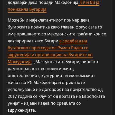
додавајќи дека поради Македонија
, ЕУ и би ја
понижила Бугарија
.
Можеби и најеклатантниот пример дека
бугарската политика како главен фокус сега го
има прашањето со македонските граѓани кои се
декларираат како Бугари
е средбата на
бугарскиот претседател Румен Радев со
здруженија и организации на Бугарите во
Македонија
. „Македонските Бугари, нивната
рамноправност во политичкиот,
општествениот, културниот и економскиот
живот во РС Македонија и стриктното
исполнување на Договорот за пријателство од
2017 година се клучот од вратата на Европската
унија“ – изјави Радев по средбата со
здруженијата.