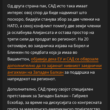
Од друга страна пак, САД исто така имаат
интерес овој спор да биде надминат што
поскоро, бидејќи станува збор за две членки на
НАТО, а секој конфликт помеѓу две земји членки
ја ослабнува Алијансата и остава простор на
трети сили да продрат во регионот. На 20
октомври, во заедничка изјава на Борел и
Блинкен по средбата која ја имаа во
Вашингтон,
објавија дека ЕУ и САД се обврзале
дополнително да го зајакнат нивниот заеднички
ангажман на Западен Балкан
за поддршка на
напредокот на регионот.
Дополнително, САД преку својот специјален
претставник за Западен Балкан – Габриел
Ескобар, за време на дискусијата со конгресната
група за македонско-американско пријателство,