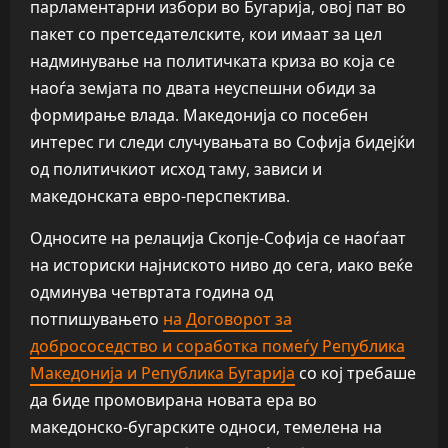
парламентарни избори во Бугарија, овој пат во
пакет со претседателските, кои имаат за цел
надминување на политичката криза во која се
наоѓа земјата по двата неуспешни обиди за
формирање влада. Македонија со посебен
интерес ги следи случувањата во Софија бидејќи
од политичкиот исход таму, зависи и
македонската евро-перспектива.
Односите на релација Скопје-Софија се наоѓаат
на историски најниското ниво до сега, иако веќе
одминува четвртата година од
потпишувањето
на Договорот за
добрососедство и соработка помеѓу Република
Македонија и Република Бугарија
со кој требаше
да биде промовирана новата ера во
македонско-бугарските односи, темелена на