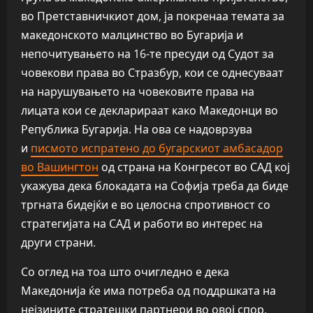
во Претставничкиот дом, ја покренаа темата за
македонското малцинство во Бугарија и
непочитувањето на 16-те пресуди од Судот за
човекови права во Стразбур, кои се однесуваат
на нарушувањето на човековите права на
лицата кои се декларираат како Македонци во
Република Бугарија. На ова се надоврзува
и
писмото испратено до бугарскиот амбасадор
во Вашингтон
од страна на Конгресот во САД кој
укажува дека блокадата на Софија треба да биде
тргната бидејќи е во целосна спротивност со
стратегијата на САД и работи во интерес на
други страни.
Со оглед на тоа што очигледно е дека
Македонија ќе има потреба од поддршката на
нејзините стратешки партнери во овој спор,