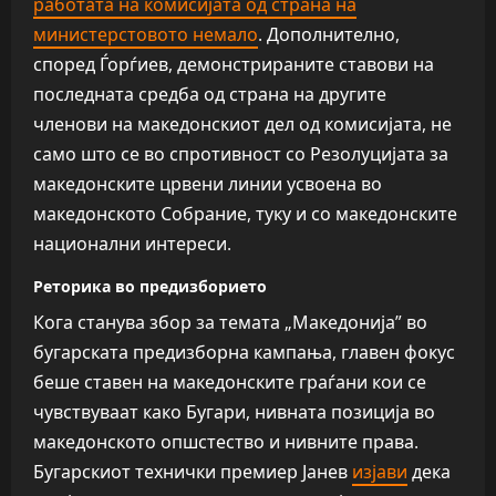
работата на комисијата од страна на
министерстовото немало
. Дополнително,
според Ѓорѓиев, демонстрираните ставови на
последната средба од страна на другите
членови на македонскиот дел од комисијата, не
само што се во спротивност со Резолуцијата за
македонските црвени линии усвоена во
македонското Собрание, туку и со македонските
национални интереси.
Реторика во предизборието
Кога станува збор за темата „Македонија” во
бугарската предизборна кампања, главен фокус
беше ставен на македонските граѓани кои се
чувствуваат како Бугари, нивната позиција во
македонското опшстество и нивните права.
Бугарскиот технички премиер Јанев
изјави
дека