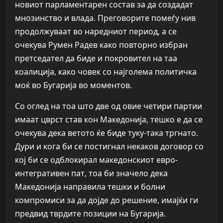
новиот парламентарен состав за да создадат
мнозинство и влада. Преговорите помеѓу нив
продолжуваат во наредниот период, а се
очекува Румен Радев како повторно избран
претседател да биде и покровител на таа
коалиција, како човек со најголема политичка
моќ во Бугарија во моментов.
Со оглед на тоа што две од овие четири партии
имаат цврст став кон Македонија, тешко е да се
очекува дека ветото ќе биде туку-така тргнато.
Дури и кога би се постигнал некаков договор со
кој би се одблокирал македонскиот евро-
интегративен пат, тоа би значело дека
Македонија направила тешки и болни
компромиси за да дојде до решение, имајќи ги
предвид тврдите позиции на Бугарија.