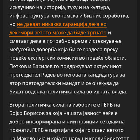
исклучиво на историја, туку и на култура,
инфраструктура, економска и бизнис соработка,
но
не даваат никаква гаранција дека во
декември ветото може да биде тргнато
и
сметаат дека е потребно време и стекнување
меѓусебна доверба која би се градела преку
повеќе експертски комисии во повеќе области.
Петков и Василев го поддржуваат актуелниот
претседател Радев во неговата кандидатура за
втор претседателски мандат и се очекува да
бидат водечка политичка сила во идната влада.
Втора политичка сила на изборите е ГЕРБ на
Бојко Борисов за која нашата јавност веќе е
добро информирана и чии позиции се одамна
познати. ГЕРБ е партијата која го стави ветото
на Македонија и која го наруши кредибилитетот