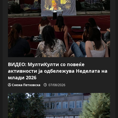
g
a
t
i
o
n
ВИДЕО: МултиКулти со повеќе
активности ја одбележува Неделата на
млади 2026
Снежа Петковска
07/08/2026