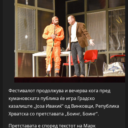
Фестивалот продолжува и вечерва кога пред
кумановската публика ќе игра Градско
казалиште „Јоза Ивакиќ“ од Винковци, Република
Хрватска со претставата „Боинг, Боинг“.
Претставата е според текстот на Марк