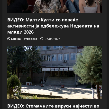
ВИДЕО: МултиКулти со повеќе
активности ја одбележува Неделата на
млади 2026
Снежа Петковска
07/08/2026
ВИДЕО: Стомачните вируси најчести во