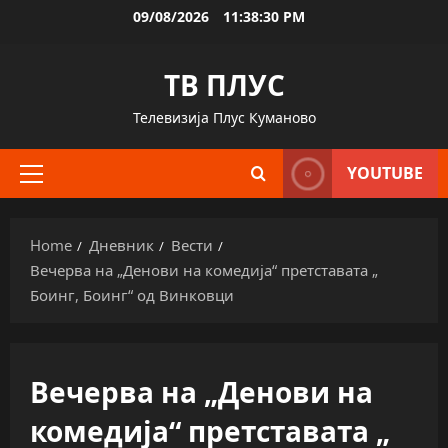
Skip
09/08/2026
11:38:31 PM
to
content
ТВ ПЛУС
Телевизија Плус Куманово
YOUTUBE
Primary
Menu
Home
Дневник
Вести
Вечерва на „Денови на комедија“ претставата „
Боинг, Боинг“ од Винковци
Вечерва на „Денови на
комедија“ претставата „