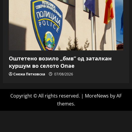
Оштетено возило „бмв“ од заталкан
куршум во селото Опае
Снежа Петковска
07/08/2026
Copyright © All rights reserved.
|
MoreNews
by AF
themes.