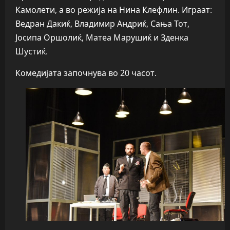
Камолети, а во режија на Нина Клефлин. Играат:
Ведран Дакиќ, Владимир Андриќ, Сања Тот,
Јосипа Оршолиќ, Матеа Марушиќ и Зденка
Шустиќ.
Комедијата започнува во 20 часот.