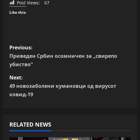
Post Views:
67
Like this:
P
Previous:
o
Приведен Србин осомничен за „свирепо
убиство“
s
Next:
t
49 новозаболени кумановци од вирусот
n
ковид-19
a
v
RELATED NEWS
i