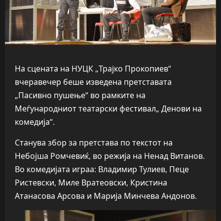
На сцената на НУЦК „Трајко Прокопиев“
вчеравечер беше изведена претставата
„Пасивно пушење“ во рамките на
Меѓународниот театарски фестивал„ Денови на
комедија“.
Станува збор за претстава по текстот на
Небојша Ромчевиќ, во режија на Ненад Витанов.
Во комедијата играа: Владимир Тулиев, Пеце
Ристевски, Миле Вратеовски, Кристина
Атанасова Арсова и Марија Минчева Андонов.