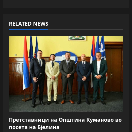
n
a
RELATED NEWS
v
i
g
a
t
i
o
n
Претставници на Општина Куманово во
посета на Бјелина