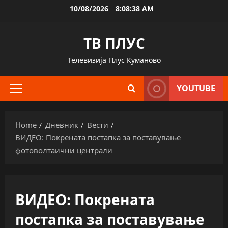
Skip
10/08/2026
8:08:39 AM
to
content
ТВ ПЛУС
Телевизија Плус Куманово
YOUTUBE
Primary
Menu
Home
Дневник
Вести
ВИДЕО: Покрената постапка за поставување
фотоволтаични централи
ВИДЕО: Покрената
постапка за поставување