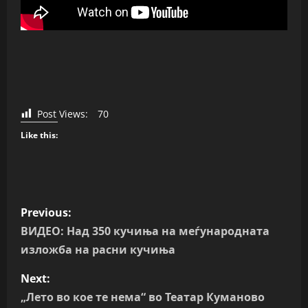
Post Views:
70
Like this:
P
Previous:
o
ВИДЕО: Над 350 кучиња на меѓународната
изложба на расни кучиња
s
Next:
t
„Лето во кое те нема“ во Театар Куманово