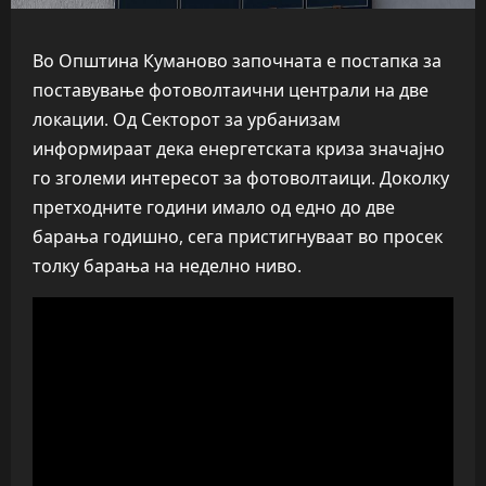
Во Општина Куманово започната е постапка за
поставување фотоволтаични централи на две
локации. Од Секторот за урбанизам
информираат дека енергетската криза значајно
го зголеми интересот за фотоволтаици. Доколку
претходните години имало од едно до две
барања годишно, сега пристигнуваат во просек
толку барања на неделно ниво.