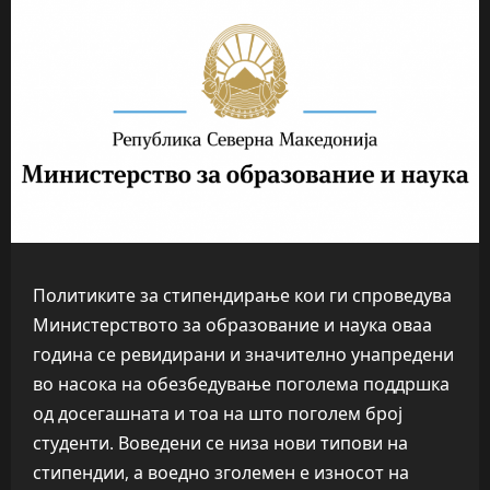
Политиките за стипендирање кои ги спроведува
Министерството за образование и наука оваа
година се ревидирани и значително унапредени
во насока на обезбедување поголема поддршка
од досегашната и тоа на што поголем број
студенти. Воведени се низа нови типови на
стипендии, а воедно зголемен е износот на