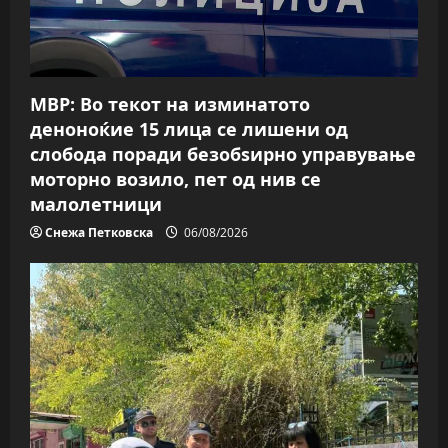
i
o
n
МВР: Во текот на изминатото
деноноќие 15 лица се лишени од
слобода поради безобѕирно управување
моторно возило, пет од нив се
малолетници
Снежа Петковска
06/08/2026