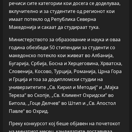
речиси сите категории кои досега се доделуваа,
вклучително и за студентите од регионот кои
имаат потекло од Република Северна
Македонија и сакаат да студираат тука.
Министерството за образование и наука и оваа
година обезбеди 50 стипендии за студенти со
македонско потекло кои живеат во Албанија,
Бугарија, Србија, Босна и Херцеговина, Хрватска,
Словенија, Косово, Турција, Романија, Црна Гора
и Грција и тоа за додипломски студии на
универзитетите „Св. Кирил и Методиј“ и „Мајка
Тереза“ во Скопје, „Св. Климент Охридски“ во
Битола, „Гоце Делчев“ во Штип и „Св. Апостол
Павле“ во Охрид.
Преку конкурсот кој беше објавен на почетокот
на минатиот месец, кандидатите доставуваа