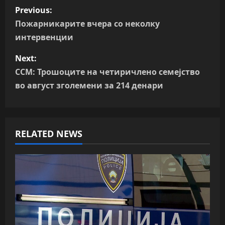
P
Previous:
o
Пожарникарите вчера со неколку
интервенции
s
Next:
t
ССМ: Трошоците на четиричлено семејство
n
во август зголемени за 214 денари
a
v
RELATED NEWS
i
g
a
t