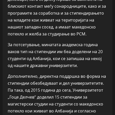
блискиот контакт меѓу сонародниците, како и за
програмите за соработка и за стипендирањето
на младите кои живеат на територијата на
нашиот западен сосед, а имаат македонско
потекло и желба за студирање во РСМ.
За потсетување, минатата академска година
ваков тип на стипендии им беа доделени на 20
студенти од Албанија, кои се запишаа на некој
од нашите државни универзитети.
Дополнително, директна поддршка во форма на
стипендии обезбедуваат и дел универзитетите.
Па така, од 2015 година до сега, Универзитетот
„Гоце Делчев“ доделил 15 стипендии за
магистерски студии на студенти со македонско
потекло кои живеат во Албанија и согласно