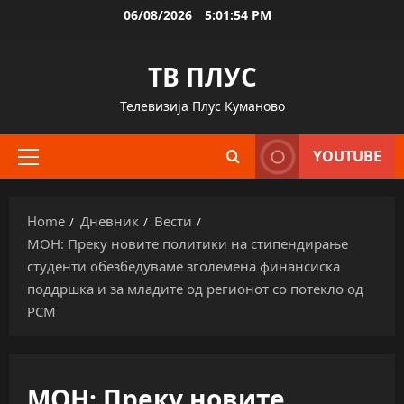
Skip
06/08/2026
5:01:54 PM
to
content
ТВ ПЛУС
Телевизија Плус Куманово
YOUTUBE
Primary
Menu
Home
Дневник
Вести
МОН: Преку новите политики на стипендирање
студенти обезбедуваме зголемена финансиска
поддршка и за младите од регионот со потекло од
РСМ
МОН: Преку новите