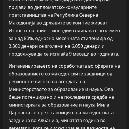
пријави во дипломатско-конзуларните
претставништва на Република Северна
Македонија во државите во кои тие живеат.
Износот на овие стипендии годинава е зголемен
за над 80%, односно месечната стипендија од
3.300 денари се зголеми на 6.050 денари и
продолжува да се исплаќа 9 месеци во годината.
Интензивирањето на соработката во сферата на
образованието со македонските заедници од
регионот е високо на агендата на
Министерството за образование и наука. Ова
беше потенцирано и на последната средба на
министерката за образование и наука Мила
Царовска со претставниците на македонската
заедница во Албанија, минатата година во
декември, кога се дискутираше за важноста на