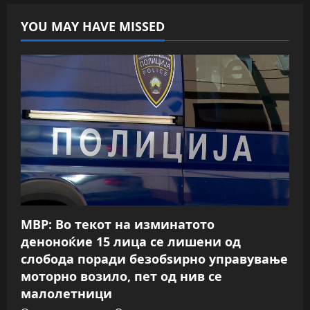
YOU MAY HAVE MISSED
МВР: Во текот на изминатото
деноноќие 15 лица се лишени од
слобода поради безобѕирно управување
моторно возило, пет од нив се
малолетници