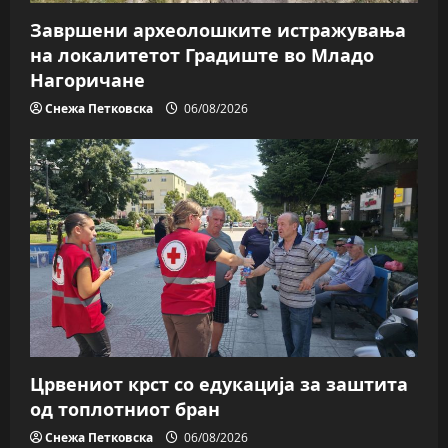
Завршени археолошките истражувања
на локалитетот Градиште во Младо
Нагоричане
Снежа Петковска
06/08/2026
Црвениот крст со едукација за заштита
од топлотниот бран
Снежа Петковска
06/08/2026