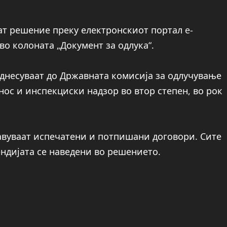
ат решение преку електронскиот портал e-
во колоната „Документ за одлука“.
днесуваат до Државната комисија за одлучување
нос и инспекциски надзор во втор степен, во рок
авуваат испечатени и потпишани договори. Сите
ндијата се наведени во решението.