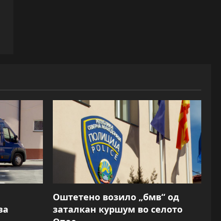
Оштетено возило „бмв“ од
за
заталкан куршум во селото