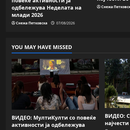
повеќе активности ја
t
одбележува Неделата на
Снежа Петковс
i
млади 2026
Снежа Петковска
07/08/2026
o
n
YOU MAY HAVE MISSED
ВИДЕО: 
ВИДЕО: МултиКулти со повеќе
најчести
активности ја одбележува