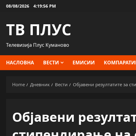
Skip
08/08/2026
4:19:56 PM
to
content
ТВ ПЛУС
Телевизија Плус Куманово
НАСЛОВНА
ВЕСТИ
ЕМИСИИ
КОМПАРАТИ
Home
Дневник
Вести
Објавени резултатите за с
Објавени резултат
стипендирање на