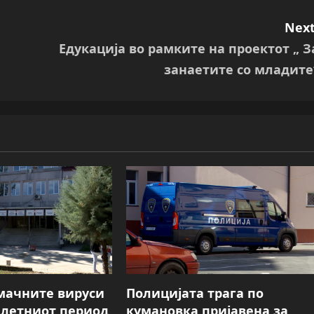
Next
Едукација во рамките на проектот „ З
занаетите со младите
мачните вируси
Полицијата трага пo
о летниот период
кумановка пријавена за