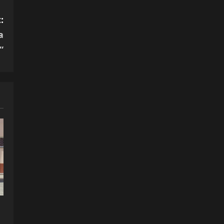
:
а
“