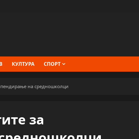
В
КУЛТУРА
СПОРТ
типендирање на средношколци
ите за
 средношколци