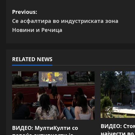
P
Previous:
Се асфалтира во индустриската зона
o
Новини и Речица
s
t
RELATED NEWS
n
a
v
i
g
a
ВИДЕО: Сто
ВИДЕО: МултиКулти со
најчести в