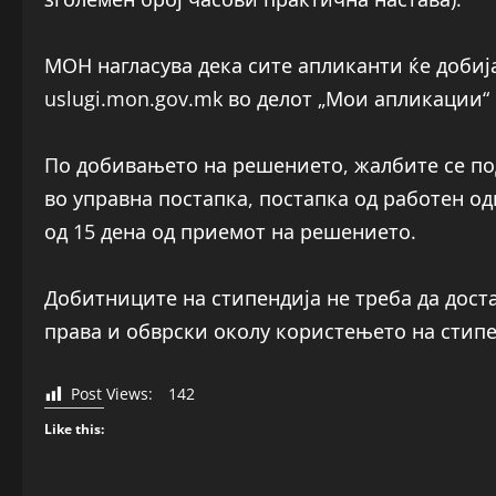
МОН нагласува дека сите апликанти ќе добиј
uslugi.mon.gov.mk во делот „Мои апликации“ 
По добивањето на решението, жалбите се по
во управна постапка, постапка од работен од
од 15 дена од приемот на решението.
Добитниците на стипендија не треба да дост
права и обврски околу користењето на стипе
Post Views:
142
Like this: