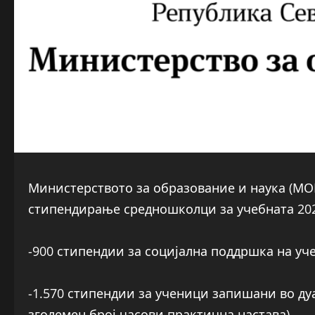
Министерството за образование и наука (МО
стипендирање средношколци за учебната 202
-900 стипендии за социјална поддршка на уч
-1.570 стипендии за ученици запишани во ду
зголемен број часови практична настава).