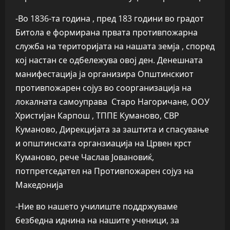
-Во 1836-та година , пред 183 години во градот
Битола е формирана првата противпожарна
служба на територијата на нашата земја , според
кој настан се одбележува овој ден. Денешната
манифестација ја организира Општинскиот
противпожарен сојуз во соорганизација на
локалната самоуправа Старо Нагоричане, ООУ
Христијан Карпош , ТППЕ Куманово, СВР
Куманово, Дирекцијата за заштита и спасување
и општинската органзиација на Црвен крст
Куманово, рече Часлав Јовановиќ,
потпретседател на Противпожарен сојуз на
Македонија
-Ние во нашето училиште поддржуваме
безбедна иднина на нашите ученици, за