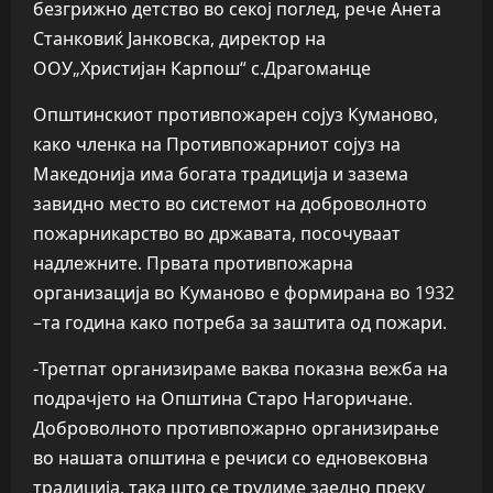
безгрижно детство во секој поглед, рече Анета
Станковиќ Јанковска, директор на
ООУ„Христијан Карпош“ с.Драгоманце
Општинскиот противпожарен сојуз Куманово,
како членка на Противпожарниот сојуз на
Македонија има богата традиција и зазема
завидно место во системот на доброволното
пожарникарство во државата, посочуваат
надлежните. Првата противпожарна
организација во Куманово е формирана во 1932
–та година како потреба за заштита од пожари.
-Третпат организираме ваква показна вежба на
подрачјето на Општина Старо Нагоричане.
Доброволното противпожарно организирање
во нашата општина е речиси со едновековна
традиција, така што се трудиме заедно преку