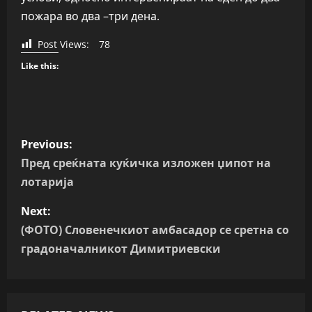
пожара во два –три дена.
Post Views:
78
Like this:
P
Previous:
o
Пред среќната куќичка изложен џипот на
лотарија
s
Next:
t
(ФОТО) Словенечкиот амбасадор се сретна со
n
градоначалникот Димитриевски
a