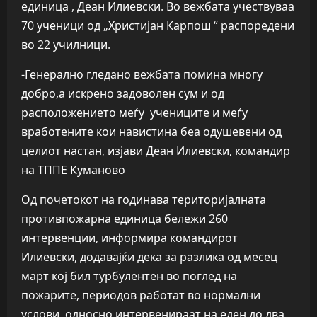
единица , Деан Илиевски. Во вежбата учествуваа
70 ученици од „Христијан Карпош “ распоредени
во 22 училници.
-Генерално гледано вежбата помина многу
добро,а искрено задоволен сум и од
расположението меѓу учениците и меѓу
вработените кои навистина беа одушевени од
целиот настан, изјави Деан Илиевски, командир
на ТППЕ Куманово
Од почетокот на годинава територијалната
противпожарна единица бележи 260
интервенции, информира командирот
Илиевски, додавајќи дека за разлика од месец
март кој бил турбулентен во поглед на
пожарите, периодов работат во нормални
услови, односно интервенираат на еден до два