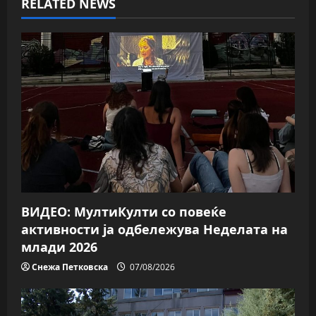
v
RELATED NEWS
i
g
a
t
i
o
n
ВИДЕО: МултиКулти со повеќе
активности ја одбележува Неделата на
млади 2026
Снежа Петковска
07/08/2026