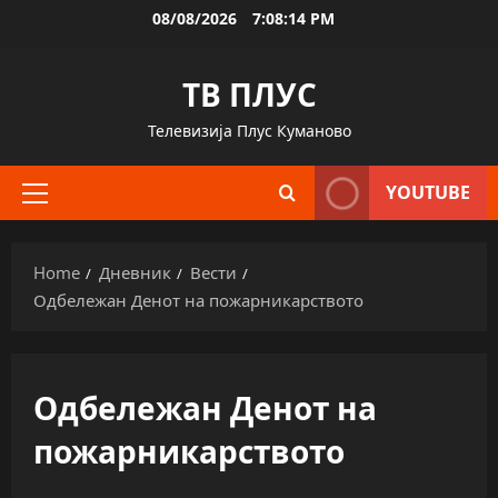
Skip
08/08/2026
7:08:15 PM
to
content
ТВ ПЛУС
Телевизија Плус Куманово
YOUTUBE
Primary
Menu
Home
Дневник
Вести
Одбележан Денот на пожарникарството
Одбележан Денот на
пожарникарството