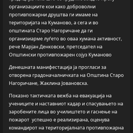
организациите кои како доброволни
противпожарни друштва ги имаме на
територијата на Куманово, а сега и во
општината Старо Нагоричане да ги
организиарме луѓето во оваа хумана активност,
рече Марјан Денковски, претседател на
Општински противпожарен сојуз Куманово
Денешната манифестација ја прогласи за
отворена градоначалничката на Општина Старо
Нагоричане, Жаклина Јовановска.
Показно тактичката вежба на евакуација на
учениците и наставниот кадар и спасувањето на
заробените лица во училиштето и гаснење на
пожарот успешно е реализирана, оценува
командирот на територијалната противпожарна