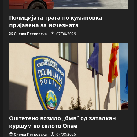
Полицијата трага пo кумановка
пријавена за исчезната
Снежа Петковска
07/08/2026
Оштетено возило „бмв“ од заталкан
куршум во селото Опае
Снежа Петковска
07/08/2026