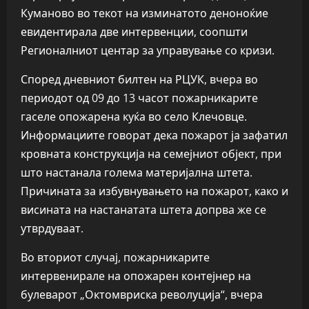
Куманово во текот на изминатото деноноќие
евидентирала две интервенции, соопшти
Регионалниот центар за управување со кризи.
Според дневниот билтен на РЦУК, вчера во
периодот од 09 до 13 часот пожарникарите
гаселе опожарена куќа во село Клечовце.
Информациите говорат дека пожарот ја зафатил
кровната конструкција на семејниот објект, при
што настанала голема материјална штета.
Причината за избувнувањето на пожарот, како и
висината на настанатата штета допрва же се
утврдуваат.
Во вториот случај, пожарникарите
интервенирале на опожарен контејнер на
булеварот „Октомвриска револуција“, вчера