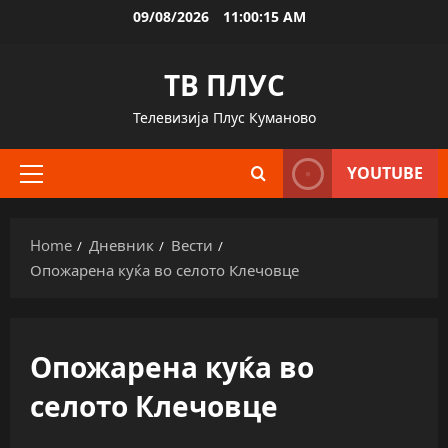
Skip
09/08/2026
11:00:16 AM
to
content
ТВ ПЛУС
Телевизија Плус Куманово
YOUTUBE
Primary
Menu
Home
Дневник
Вести
Опожарена куќа во селото Клечовце
Опожарена куќа во
селото Клечовце