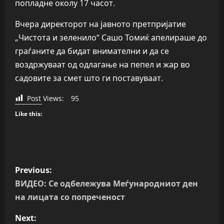
попладне околу 17 часот.
Вчера директорот на јавното претпријатие
„Чистота и зеленило“ Сашо Томиќ апелираше до
граѓаните да бидат внимателни и да се
воздржуваат од одлагање на пепел и жар во
садовите за смет што ги поставуваат.
Post Views:
95
Like this:
P
Previous:
o
ВИДЕО: Се одбележува Меѓународниот ден
на лицата со попреченост
s
Next: