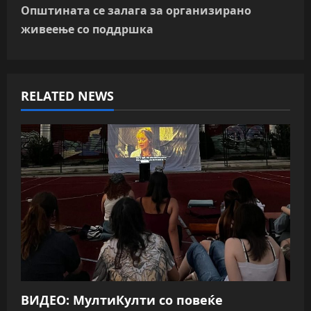
t
Општината се залага за организирано
n
живеење со поддршка
a
v
RELATED NEWS
i
g
a
t
i
o
n
ВИДЕО: МултиКулти со повеќе