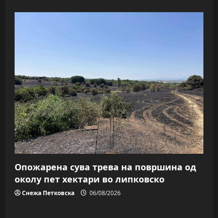
Опожарена сува трева на површина од
околу пет хектари во липковско
Снежа Петковска
06/08/2026