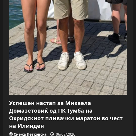
Успешен настап за Михаела
Домазетовиќ од ПК Тумба на
Охридскиот пливачки маратон во чест
на Илинден
Снежа Петковска
06/08/2026