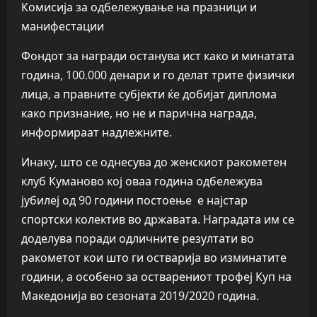
Комисија за одбележување на празници и
манифестации
Фондот за награди останува ист како и минатата
година, 100.000 денари и го делат трите физички
лица, а правните субјекти ќе добијат диплома
како признание, но не и парична награда,
информираат надлежните.
Инаку, што се однесува до женскиот ракометен
клуб Куманово
кој оваа година одбележува
јубилеј од 90 години постоење е најстар
спортски колектив во државата. Наградата им се
доделува поради одличните резултати во
ракометот кои што ги остварија во изминатите
години, а особено за остварениот трофеј Куп на
Македонија во сезоната 2019/2020 година.