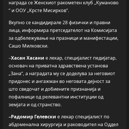
награда се Женскиот ракометен клуб „Куманово
“ и ООУ „Крсте Мисирков“.
Вкупно се кандидирале 28 физички и правни
лица, информира претседателот на Комисијата
за одбележување на празници и манифестации,
Сашо Милковски.
–
Хасан Хасани
е лекар, специјалист педијатар,
основач на приватна здравствена установа
„Зана“, а наградата му се доделува за неговиот
придонес и ангажман во неговата дејност за
што сведочат и добиените признанија и
пофалници од релевантни институции од
земјата и од странство.
–
Радомир Гелевски
е лекар специјалист по
абдоменална хирургија и раководител на Оддел