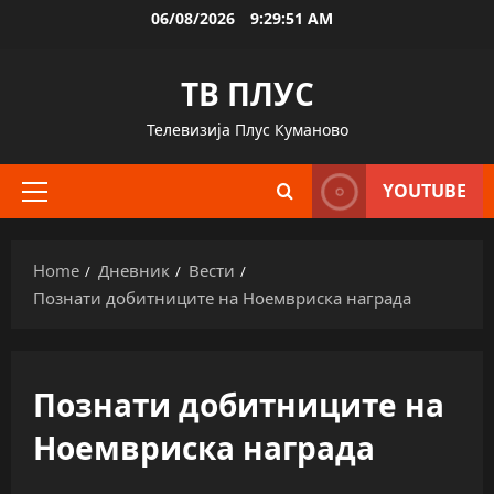
Skip
06/08/2026
9:29:52 AM
to
content
ТВ ПЛУС
Телевизија Плус Куманово
YOUTUBE
Primary
Menu
Home
Дневник
Вести
Познати добитниците на Ноемвриска награда
Познати добитниците на
Ноемвриска награда