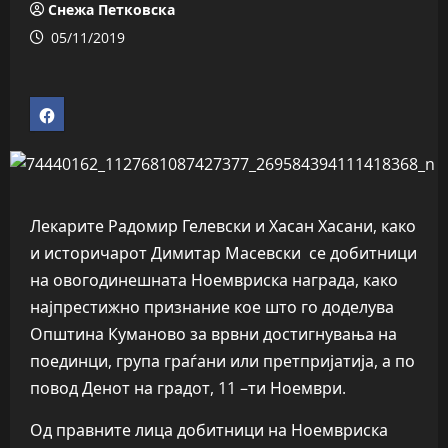
Снежа Петковска
05/11/2019
Лекарите Радомир Гелевски и Хасан Хасани, како
и историчарот Димитар Масевски се добитници
на овогодинешната Ноемвриска награда, како
најпрестижно признание кое што го доделува
Општина Куманово за врвни достигнувања на
поединци, група граѓани или претпријатија, а по
повод Денот на градот, 11 –ти Ноември.
Од правните лица добитници на Ноемвриска