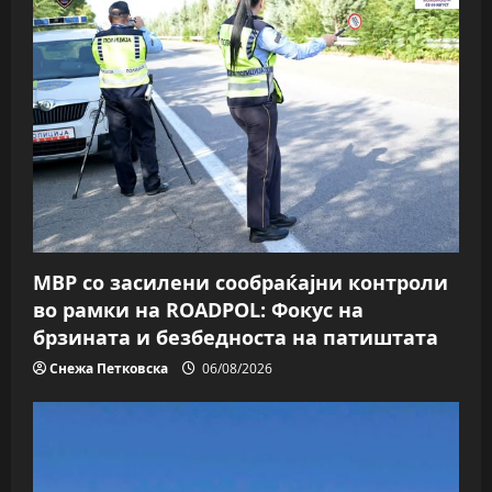
g
a
t
i
o
n
МВР со засилени сообраќајни контроли
во рамки на ROADPOL: Фокус на
брзината и безбедноста на патиштата
Снежа Петковска
06/08/2026