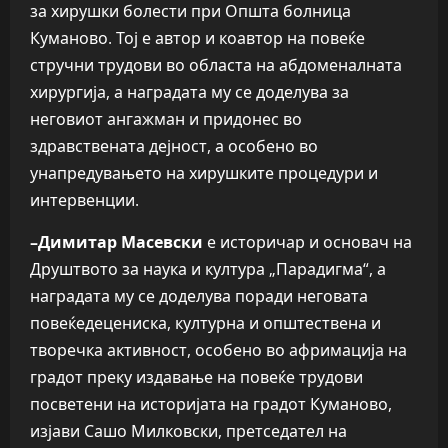
за хирушки болести при Општа болница
Куманово. Тој е автор и коавтор на повеќе
стручни трудови во областа на абдоменалната
хирургија, а наградата му се доделува за
неговиот ангажман и придонес во
здравствената дејност, а особено во
унапредувањето на хирушките процедури и
интервенции.
–
Димитар Масевски
е историчар и основач на
Друштвото за наука и култура „Парадигма“, а
наградата му се доделува поради неговата
повеќедецениска, културна и општествена и
творечка активност, особено во афримација на
градот преку издавање на повеќе трудови
посветени на историјата на градот Куманово,
изјави Сашо Милковски, претседател на