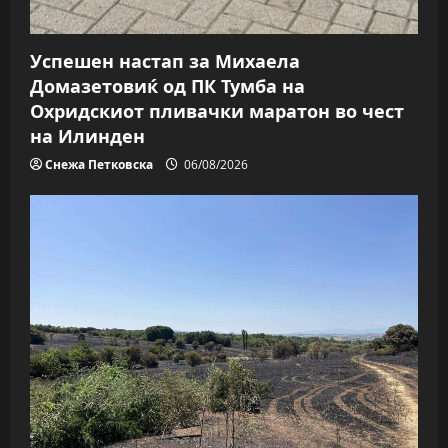
Успешен настап за Михаела
Домазетовиќ од ПК Тумба на
Охридскиот пливачки маратон во чест
на Илинден
Снежа Петковска
06/08/2026