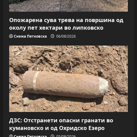
Опожарена сува трева на површина од
околу пет хектари во липковско
Снежа Петковска
06/08/2026
ДЗС: Отстранети опасни гранати во
кумановско и од Охридско Езеро
Снежа Петковска
05/08/2026