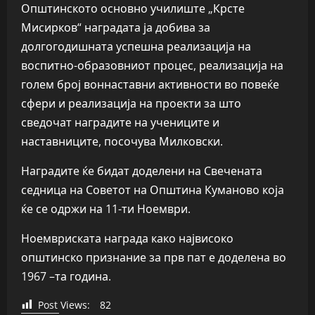
Општинското основно училиште „Крсте
Мисирков“
наградата ја добива за
долгогодишната успешна реализација на
воспитно-образовниот процес, реализација на
голем број воннаставни активности во повеќе
сфери и реализација на проекти за што
сведочат наградите на учениците и
наставниците, посочува Милковски.
Наградите ќе бидат доделени на Свечената
седница на Советот на Општина Куманово која
ќе се одржи на 11-ти Ноември.
Ноемвриската награда како највисоко
општинско признание за прв пат е доделена во
1967 –та година.
Post Views:
82