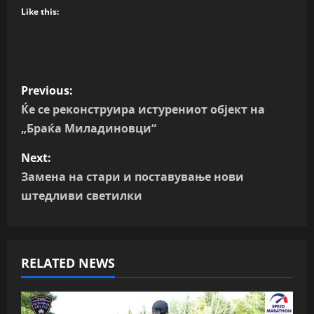
Like this:
P
Previous:
o
Ќе се реконструира истурениот објект на
„Браќа Миладиновци“
s
Next:
t
Замена на стари и поставување нови
n
штедливи светилки
a
v
RELATED NEWS
i