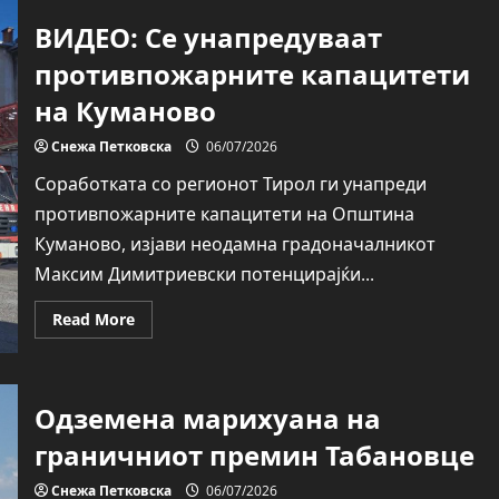
Баба
ВИДЕО: Се унапредуваат
физички
нападната
од
противпожарните капацитети
внуците,
кумановец
на Куманово
се
заканувал
на
Снежа Петковска
06/07/2026
сопругата
и
Соработката со регионот Тирол ги унапреди
синот
противпожарните капацитети на Општина
Куманово, изјави неодамна градоначалникот
Максим Димитриевски потенцирајќи...
Read
Read More
more
about
ВИДЕО:
Се
унапредуваат
Одземена марихуана на
противпожарните
капацитети
на
граничниот премин Табановце
Куманово
Снежа Петковска
06/07/2026