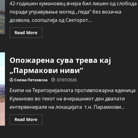
42-годишен кумановец вчера бил лишен од слобода
поради управување мопед „педа“ без возачка
дозвола, соопштија од Секторот...
Read
Read More
more
about
Кумановци
ќе
одговараат
Опожарена сува трева кај
за
„безобѕирно
управување
„Пармакови ниви“
со
моторно
возило“
Снежа Петковска
07/07/2026
Екипи на Територијалната противпожарна единица
Куманово во текот на вчерашниот ден двапати
интервенирале на локацијата т.н. Парамкови...
Read
Read More
more
about
Опожарена
сува