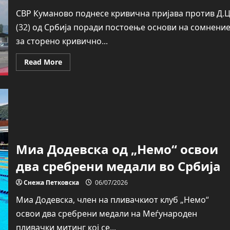
СВР Куманово поднесе кривична пријава против Д.Ц
(32) од Србија поради постоење основи на сомнени
за сторено кривично...
Read
Read More
more
about
Одземена
марихуана
на
граничниот
премин
Табановце
Миа Додевска од „Немо“ освои
два сребрени медали во Србија
Снежа Петковска
06/07/2026
Миа Додевска, член на пливачкиот клуб „Немо“
освои два сребрени медали на Меѓународен
пливачки митинг кој се...