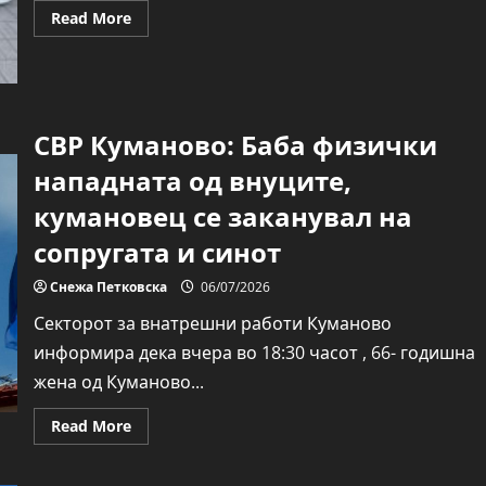
Read
Read More
more
about
Кампања
за
превенција
и
заштита
СВР Куманово: Баба физички
од
пожари
нападната од внуците,
кумановец се заканувал на
сопругата и синот
Снежа Петковска
06/07/2026
Секторот за внатрешни работи Куманово
информира дека вчера во 18:30 часот , 66- годишна
жена од Куманово...
Read
Read More
more
about
СВР
Куманово: