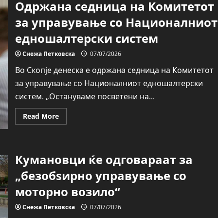
Одржана седница на Комитетот
за управување со Националниот
едношалтерски систем
Снежа Петковска
07/07/2026
Во Скопје денеска е одржана седница на Комитетот
за управување со Националниот едношалтерски
систем. „Остануваме посветени на...
Read
Read More
more
about
Одржана
седница
на
Кумановци ќе одговараат за
Комитетот
за
управување
„безобѕирно управување со
со
Националниот
моторно возило“
едношалтерски
систем
Снежа Петковска
07/07/2026