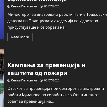
Снежа Петковска
06/07/2026
Министерот за внатрешни работи Панче Тошковски
денеска во Полициската академија во Идризово
присуствуваше и се обрати на...
Read
Read More
more
about
Тошковски:
Каталогот
за
континуирани
обуки
Кампања за превенција и
е
нов
чекор
заштита од пожари
кон
модерна,
професионална
Снежа Петковска
06/07/2026
и
ефикасна
Отсекoт за превенција при Секторот за внатрешни
полиција
работи Куманово во соработка со Општинскиот
совет за превенција на...