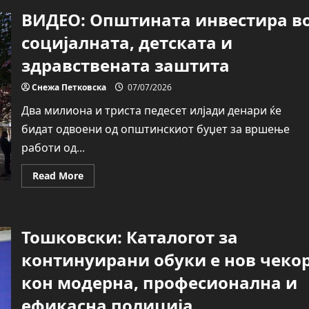
трева
ВИДЕО: Општината инвестира в
кај
„Пармакови
ниви“
социјалната, детската и
здравствената заштита
Снежа Петковска
07/07/2026
Два милиона и триста педесет илјади денари ќе
бидат одвоени од општинскиот буџет за вршење
работи од...
Read
Read More
more
about
ВИДЕО:
Општината
инвестира
Тошковски: Каталогот за
во
социјалната,
детската
континуирани обуки е нов чеко
и
здравствената
кон модерна, професионална и
заштита
ефикасна полиција